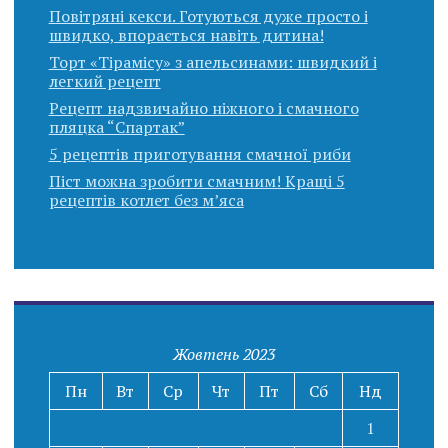
Повітряні кекси. Готуються дуже просто і
швидко, впорається навіть дитина!
Торт «Тірамісу» з апельсинами: швидкий і
легкий рецепт
Рецепт надзвичайно ніжного і смачного
пляцка “Спартак”
5 рецептів приготування смачної риби
Піст можна зробити смачним! Кращі 5
рецептів котлет без м’яса
Жовтень 2023
Пн
Вт
Ср
Чт
Пт
Сб
Нд
1