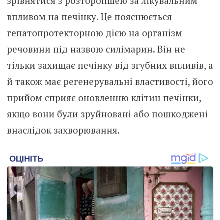
зрівнятися з розторопшею за лікувальним
впливом на печінку. Це пояснюється
гепатопротекторною дією на організм
речовини під назвою силімарин. Він не
тільки захищає печінку від згубних впливів, а
й також має регенерувальні властивості, його
прийом сприяє оновленню клітин печінки,
якщо вони були зруйновані або пошкоджені
внаслідок захворювання.