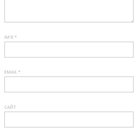
ІМ'Я
*
EMAIL
*
САЙТ