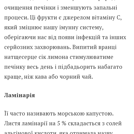
очищення печінки і зменшують запальні
процеси. Ці фрукти є джерелом вітаміну С,
який зміцнює нашу імунну систему,
оберігаючи нас від появи інфекцій та інших
серйозних захворювань. Випитий вранці
натщесерце сік лимона стимулюватиме
печінку весь день і підбадьорить набагато
краще, ніж кава або чорний чай.
Ламінарія
Її часто називають морською капустою.
Листя ламінарії на 5 % складається з солей
альгінової кислоти, яка отримала назву