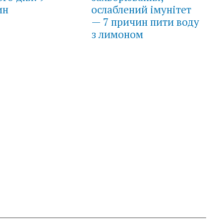
ин
ослаблений імунітет
— 7 причин пити воду
з лимоном