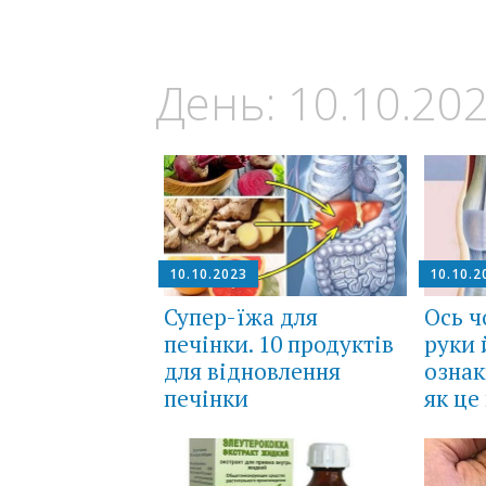
День:
10.10.20
10.10.2023
10.10.2
Супер-їжа для
Ось ч
печінки. 10 продуктів
руки 
для відновлення
ознак
печінки
як це