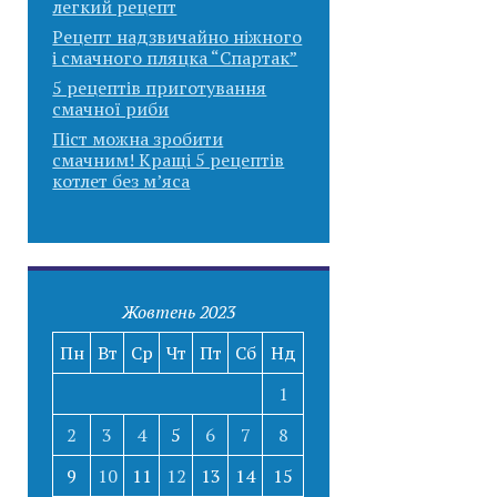
легкий рецепт
Рецепт надзвичайно ніжного
і смачного пляцка “Спартак”
5 рецептів приготування
смачної риби
Піст можна зробити
смачним! Кращі 5 рецептів
котлет без м’яса
Жовтень 2023
Пн
Вт
Ср
Чт
Пт
Сб
Нд
1
2
3
4
5
6
7
8
9
10
11
12
13
14
15