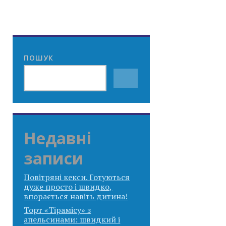
ПОШУК
Недавні
записи
Повітряні кекси. Готуються
дуже просто і швидко,
впорається навіть дитина!
Торт «Тірамісу» з
апельсинами: швидкий і