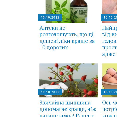
10.10.2023
10.10.2
Аптеки не
Найпр
розголошують, що ці
від в
дешеві ліки краще за
голов
10 дорогих
прост
адже 
10.10.2023
10.10.2
Звичайна шипшина
Ось ч
допомагає краще, ніж
потрі
парацетамол! Рецепт
кожно