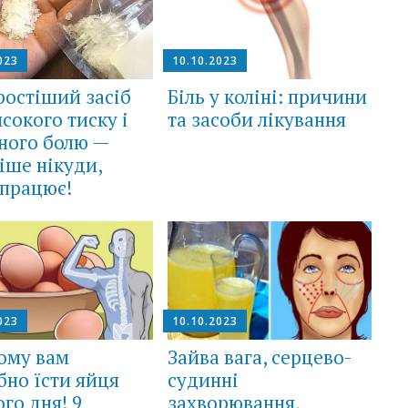
023
10.10.2023
остіший засіб
Біль у коліні: причини
исокого тиску і
та засоби лікування
ного болю —
іше нікуди,
працює!
023
10.10.2023
ому вам
Зайва вага, серцево-
бно їсти яйця
судинні
го дня! 9
захворювання,