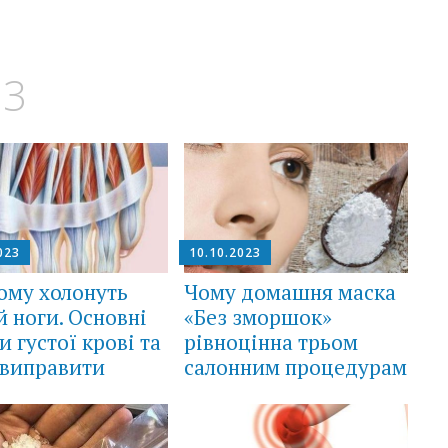
23
023
10.10.2023
ому холонуть
Чому домашня маска
й ноги. Основні
«Без зморшок»
и густої крові та
рівноцінна трьом
 виправити
салонним процедурам