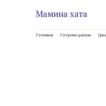
Мамина хата
Skip
Головна
Готуємо разом
Цік
to
content