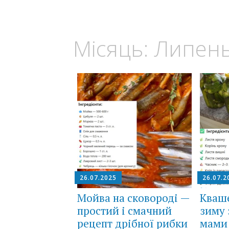
Місяць:
Липень
26.07.2025
26.07.2
Мойва на сковороді —
Кваше
простий і смачний
зиму 
рецепт дрібної рибки
мами 