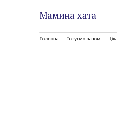
Мамина хата
Skip
Головна
Готуємо разом
Цік
to
content