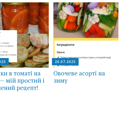
025
26.07.2025
ки в томаті на
Овочеве асорті на
— мій простий і
зиму
ений рецепт!