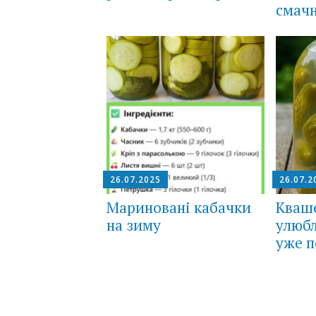
смачн
26.07.2025
26.07.2
Мариновані кабачки
Кваше
на зиму
улюб
уже п