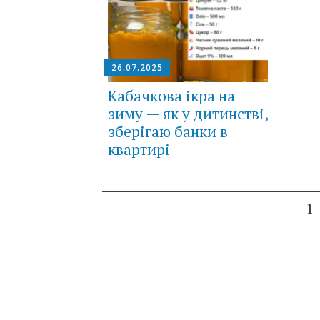
26.07.2025
Кабачкова ікра на
зиму — як у дитинстві,
зберігаю банки в
квартирі
Posts
1
navigation