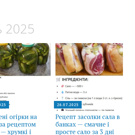
 2025
025
26.07.2025
ні огірки на
Рецепт засолки сала в
за рецептом
банках — смачне і
— хрумкі і
просте сало за 3 дні