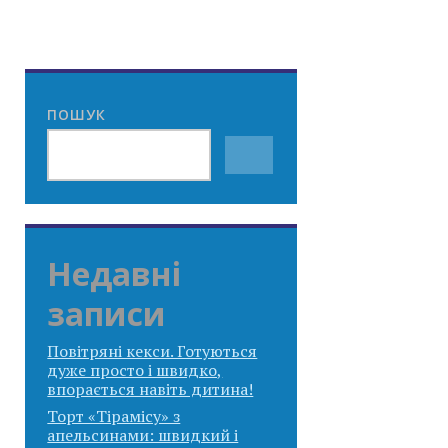
ПОШУК
Недавні
записи
Повітряні кекси. Готуються
дуже просто і швидко,
впорається навіть дитина!
Торт «Тірамісу» з
апельсинами: швидкий і