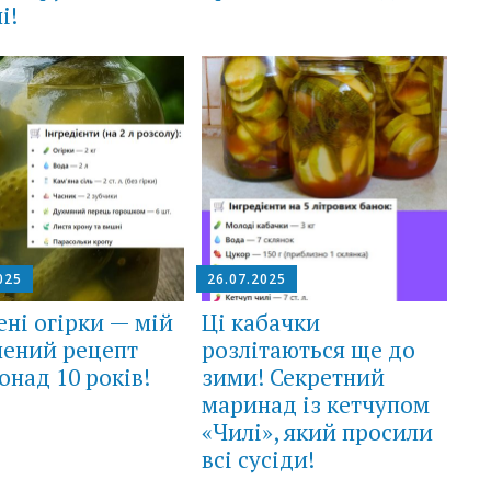
і!
025
26.07.2025
ні огірки — мій
Ці кабачки
лений рецепт
розлітаються ще до
онад 10 років!
зими! Секретний
маринад із кетчупом
«Чилі», який просили
всі сусіди!