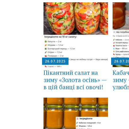
26.07.2025
26.07.2
Пікантний салат на
Кабач
зиму «Золота осінь» —
зиму 
в цій банці всі овочі!
улюбл