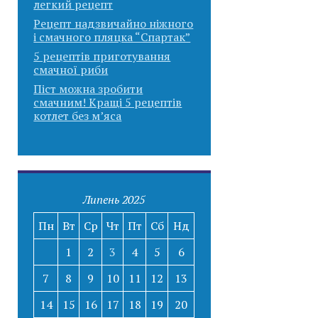
легкий рецепт
Рецепт надзвичайно ніжного
і смачного пляцка “Спартак”
5 рецептів приготування
смачної риби
Піст можна зробити
смачним! Кращі 5 рецептів
котлет без м’яса
Липень 2025
Пн
Вт
Ср
Чт
Пт
Сб
Нд
1
2
3
4
5
6
7
8
9
10
11
12
13
14
15
16
17
18
19
20