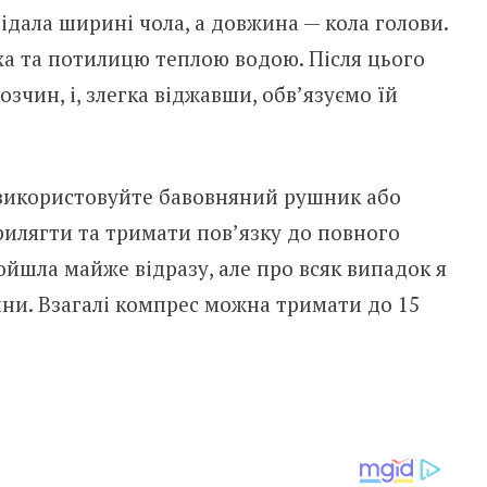
ідала ширині чола, а довжина — кола голови.
а та потилицю теплою водою. Після цього
зчин, і, злегка віджавши, обв’язуємо їй
і використовуйте бавовняний рушник або
рилягти та тримати пов’язку до повного
йшла майже відразу, але про всяк випадок я
ини. Взагалі компрес можна тримати до 15