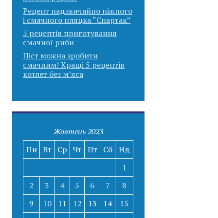
Рецепт надзвичайно ніжного
і смачного пляцка “Спартак”
5 рецептів приготування
смачної риби
Піст можна зробити
смачним! Кращі 5 рецептів
котлет без м’яса
Жовтень 2023
Пн
Вт
Ср
Чт
Пт
Сб
Нд
1
2
3
4
5
6
7
8
9
10
11
12
13
14
15