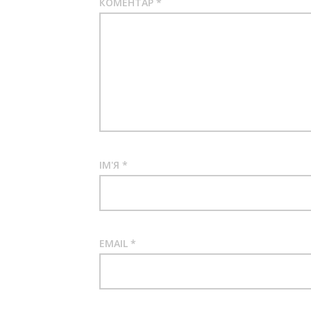
КОМЕНТАР
*
ІМ'Я
*
EMAIL
*