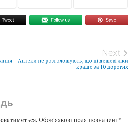
Tweet
Follow us
Save
Next
вання
Аптеки не розголошують, що ці дешеві ліки
краще за 10 дорогих
ідь
юватиметься.
Обов’язкові поля позначені
*