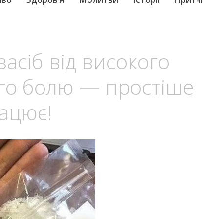
асіб від високого
ого болю — простіше
рацює!