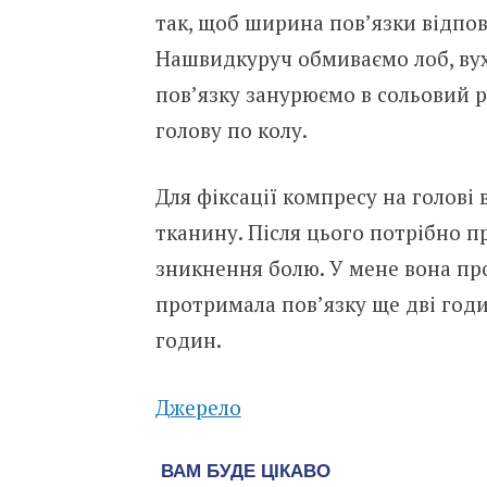
так, щоб ширина пов’язки відпов
Нашвидкуруч обмиваємо лоб, вух
пов’язку занурюємо в сольовий ро
голову по колу.
Для фіксації компресу на голов
тканину. Після цього потрібно п
зникнення болю. У мене вона про
протримала пов’язку ще дві год
годин.
Джерело