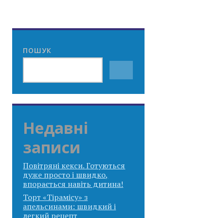
ПОШУК
Недавні
записи
Повітряні кекси. Готуються
дуже просто і швидко,
впорається навіть дитина!
Торт «Тірамісу» з
апельсинами: швидкий і
легкий рецепт