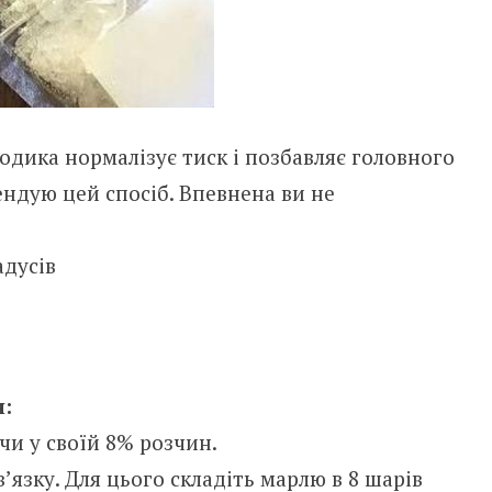
одика нормалізує тиск і позбавляє головного
ндую цей спосіб. Впевнена ви не
адусів
:
чи у своїй 8% розчин.
’язку. Для цього складіть марлю в 8 шарів