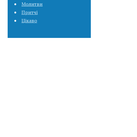
Молитви
Притчі
Цікаво