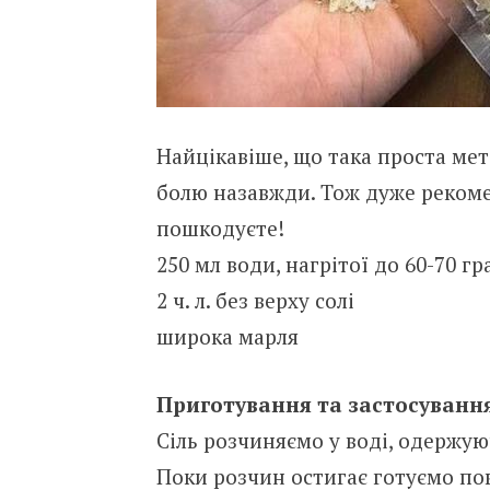
Найцікавіше, що така проста мет
болю назавжди. Тож дуже рекоме
пошкодуєте!
250 мл води, нагрітої до 60-70 гр
2 ч. л. без верху солі
широка марля
Приготування та застосування
Сіль розчиняємо у воді, одержую
Поки розчин остигає готуємо пов