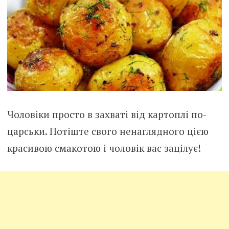
Чоловіки просто в захваті від картоплі по-
царськи. Потіште свого ненаглядного цією
красивою смакотою і чоловік вас зацілує!