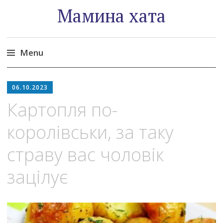
Мамина хата
Menu
Skip
to
06.10.2023
content
Картопля по-
королівськи, за таку
страву вас чоловік
зацілує