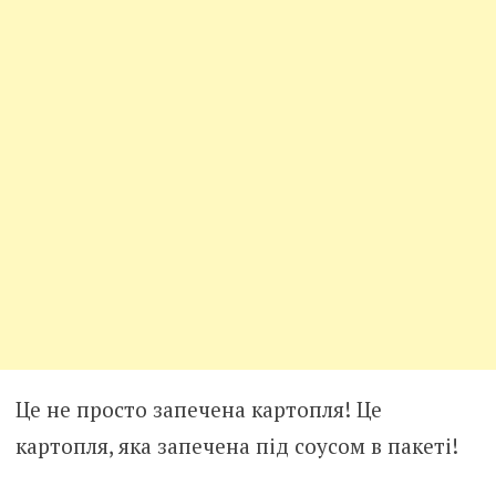
Це не просто запечена картопля! Це
картопля, яка запечена під соусом в пакеті!