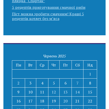
пляцка “Спартак”
5 рецептів приготування смачної риби
Піст можна зробити смачним! Кращі 5
рецептів котлет без м’яса
Червень 2025
Пн
Вт
Ср
Чт
Пт
Сб
Нд
1
2
3
4
5
6
7
8
9
10
11
12
13
14
15
16
17
18
19
20
21
22