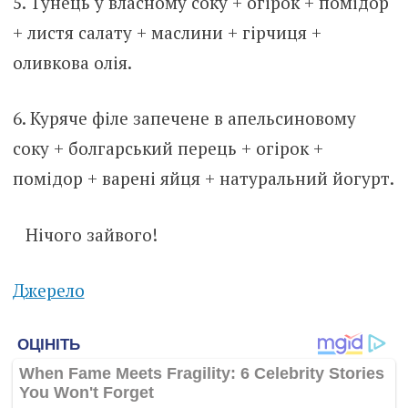
5. Тунець у власному соку + огірок + помідор
+ листя салату + маслини + гірчиця +
оливкова олія.
6. Куряче філе запечене в апельсиновому
соку + болгарський перець + огірок +
помідор + варені яйця + натуральний йогурт.
⠀Нічого зайвого!
Джерело