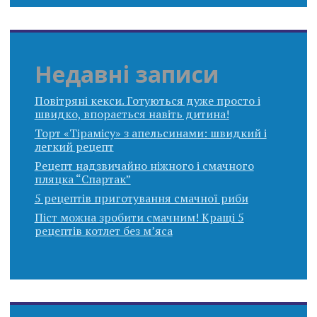
Недавні записи
Повітряні кекси. Готуються дуже просто і
швидко, впорається навіть дитина!
Торт «Тірамісу» з апельсинами: швидкий і
легкий рецепт
Рецепт надзвичайно ніжного і смачного
пляцка “Спартак”
5 рецептів приготування смачної риби
Піст можна зробити смачним! Кращі 5
рецептів котлет без м’яса