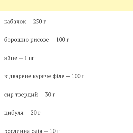
кабачок — 250 г
борошно рисове — 100 г
яйце — 1 шт
відварене куряче філе — 100 г
сир твердий — 30 г
цибуля — 20 г
рослинна олія — 10 г