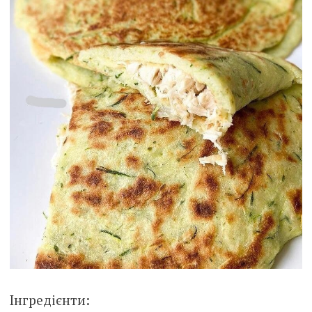
І
нгредієнти: