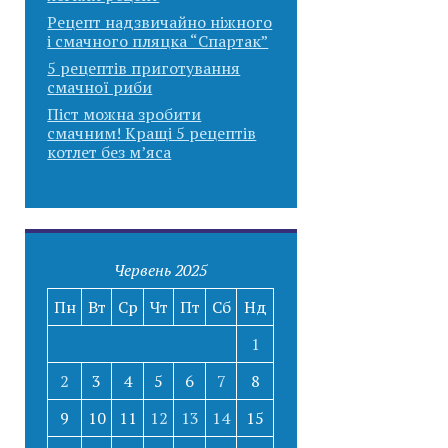
Рецепт надзвичайно ніжного
і смачного пляцка “Спартак”
5 рецептів приготування
смачної риби
Піст можна зробити
смачним! Кращі 5 рецептів
котлет без м’яса
Червень 2025
Пн
Вт
Ср
Чт
Пт
Сб
Нд
1
2
3
4
5
6
7
8
9
10
11
12
13
14
15