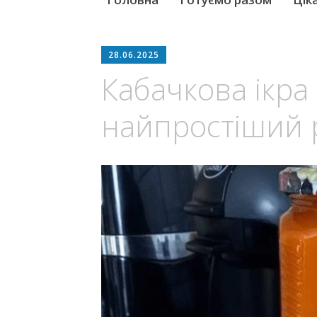
to
content
28.06.2025
Кабачкова ікра
найпростіший 