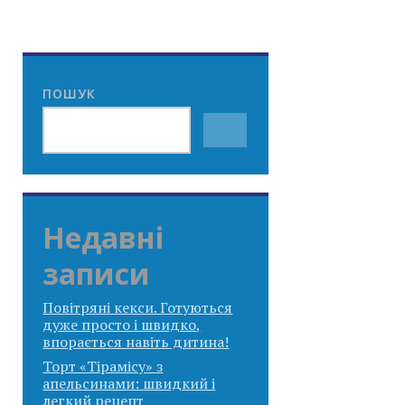
ПОШУК
Недавні
записи
Повітряні кекси. Готуються
дуже просто і швидко,
впорається навіть дитина!
Торт «Тірамісу» з
апельсинами: швидкий і
легкий рецепт