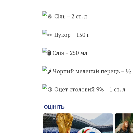
Сіль –
2 ст. л
Цукор – 150 г
Олія – 250 мл
Чорний мелений перець – ½ ч
Оцет столовий 9% – 1 ст. л