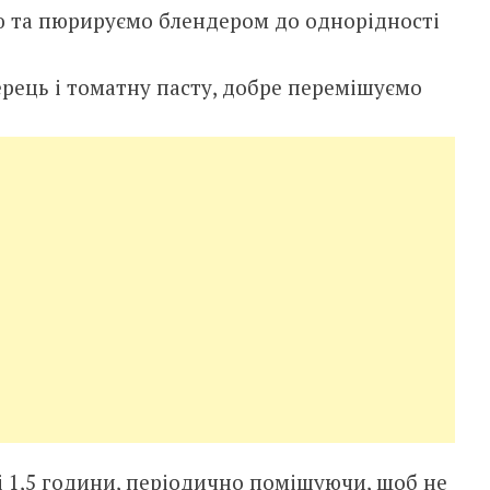
 та пюрируємо блендером до однорідності
перець і томатну пасту, добре перемішуємо
 1,5 години, періодично помішуючи, щоб не