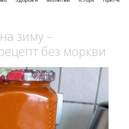
 на зиму –
рецепт без моркви