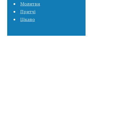
Молитви
Притчі
Цікаво