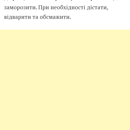
заморозити. При необхідності дістати,
відварити та обсмажити.