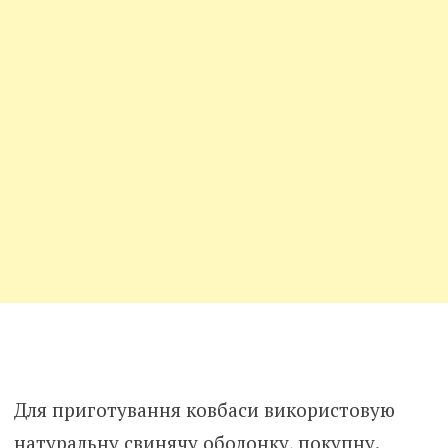
Для приготування ковбаси використовую
натуральну свинячу оболонку, покупну.