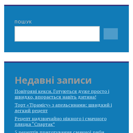
ПОШУК
Недавні записи
Повітряні кекси. Готуються дуже просто і
швидко, впорається навіть дитина!
Торт «Тірамісу» з апельсинами: швидкий і
легкий рецепт
Рецепт надзвичайно ніжного і смачного
пляцка “Спартак”
5 рецептів приготування смачної риби