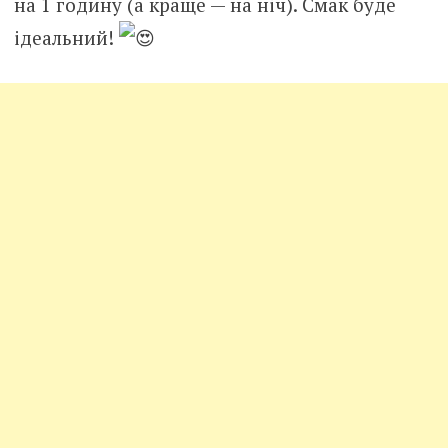
на 1 годину (а краще — на ніч). Смак буде
ідеальний!