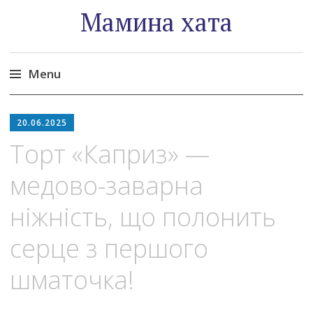
Мамина хата
Menu
Skip
to
20.06.2025
content
Торт «Каприз» —
медово-заварна
ніжність, що полонить
серце з першого
шматочка!