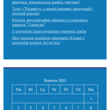
швидко, впорається навіть дитина!
Торт «Тірамісу» з апельсинами: швидкий і
легкий рецепт
Рецепт надзвичайно ніжного і смачного
пляцка “Спартак”
5 рецептів приготування смачної риби
Піст можна зробити смачним! Кращі 5
рецептів котлет без м’яса
Червень 2025
Пн
Вт
Ср
Чт
Пт
Сб
Нд
1
2
3
4
5
6
7
8