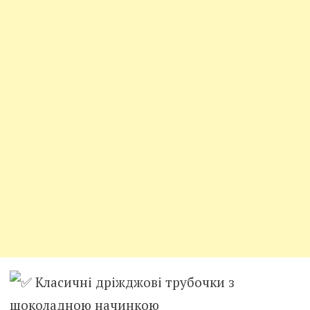
Класичні дріжджові трубочки з
шоколадною начинкою