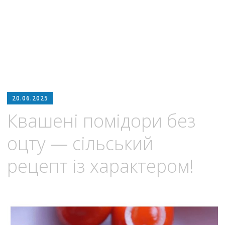
20.06.2025
Квашені помідори без
оцту — сільський
рецепт із характером!