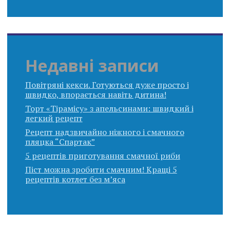
Недавні записи
Повітряні кекси. Готуються дуже просто і
швидко, впорається навіть дитина!
Торт «Тірамісу» з апельсинами: швидкий і
легкий рецепт
Рецепт надзвичайно ніжного і смачного
пляцка “Спартак”
5 рецептів приготування смачної риби
Піст можна зробити смачним! Кращі 5
рецептів котлет без м’яса