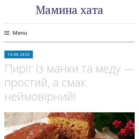
Мамина хата
Menu
Skip
to
14.06.2025
content
Пиріг із манки та меду —
простий, а смак
неймовірний!