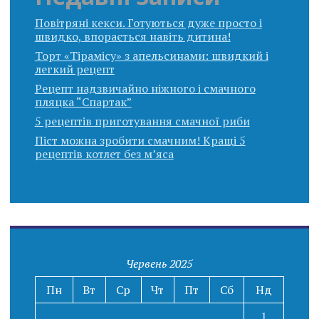
Повітряні кекси. Готуються дуже просто і
швидко, впорається навіть дитина!
Торт «Тірамісу» з апельсинами: швидкий і
легкий рецепт
Рецепт надзвичайно ніжного і смачного
пляцка “Спартак”
5 рецептів приготування смачної риби
Піст можна зробити смачним! Кращі 5
рецептів котлет без м’яса
Червень 2025
Пн
Вт
Ср
Чт
Пт
Сб
Нд
1