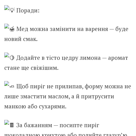
Поради:
Мед можна замінити на варення — буде
новий смак.
Додайте в тісто цедру лимона — аромат
стане ще свіжішим.
Щоб пиріг не прилипав, форму можна не
лише змастити маслом, а й притрусити
манкою або сухарями.
За бажанням — посипте пиріг
шоколадною крихтою або полийте глазур’ю.