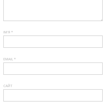
ІМ'Я
*
EMAIL
*
САЙТ