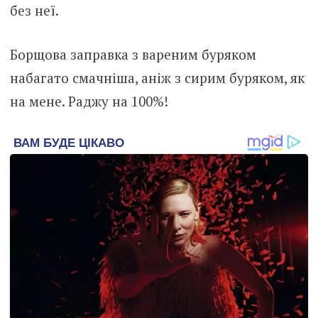
без неї.
Борщова заправка з вареним буряком
набагато смачніша, аніж з сирим буряком, як
на мене. Раджу на 100%!