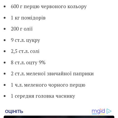
600 г перцю червоного кольору
1 кг помідорів
200 г олії
9 ст.л. цукру
2,5 ст.л. солі
8 ст.л. оцту 9%
2 ст.л. меленої звичайної паприки
1 ч.л. меленого чорного перцю
1 середня головка часнику