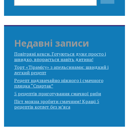
Недавні записи
Повітряні кекси. Готуються дуже просто і
швидко, впорається навіть дитина!
Торт «Тірамісу» з апельсинами: швидкий і
легкий рецепт
Рецепт надзвичайно ніжного і смачного
пляцка “Спартак”
5 рецептів приготування смачної риби
Піст можна зробити смачним! Кращі 5
рецептів котлет без м’яса