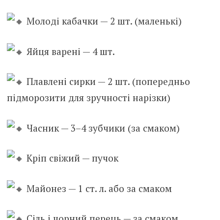
М
олоді кабачки — 2 шт. (маленькі)
Яйця варені — 4 шт.
Плавлені сирки — 2 шт. (попередньо
підморозити для зручності нарізки)
Часник — 3–4 зубчики (за смаком)
Кріп свіжий — пучок
Майонез — 1 ст. л. або за смаком
Сіль і чорний перець — за смаком