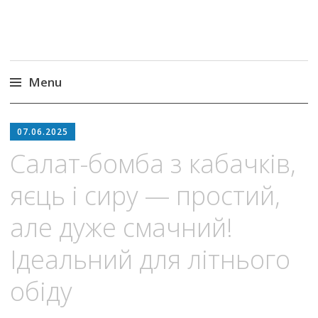
Menu
Skip
to
07.06.2025
content
Салат-бомба з кабачків,
яєць і сиру — простий,
але дуже смачний!
Ідеальний для літнього
обіду