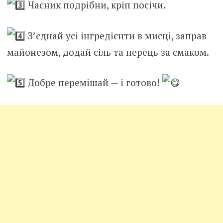
Часник подрібни, кріп посічи.
З’єднай усі інгредієнти в мисці, заправ
майонезом, додай сіль та перець за смаком.
Добре перемішай — і готово!