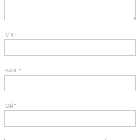
ІМ'Я
*
EMAIL
*
САЙТ