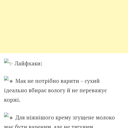
Лайфхаки:
Мак не потрібно варити – сухий
ідеально вбирає вологу й не переважує
коржі.
Для ніжнішого крему згущене молоко
має бути вареним, але не тягучим.