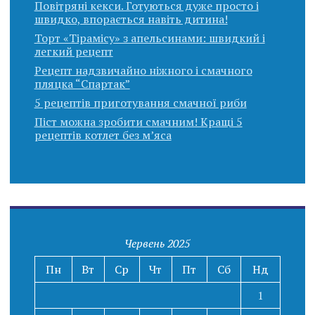
Повітряні кекси. Готуються дуже просто і
швидко, впорається навіть дитина!
Торт «Тірамісу» з апельсинами: швидкий і
легкий рецепт
Рецепт надзвичайно ніжного і смачного
пляцка “Спартак”
5 рецептів приготування смачної риби
Піст можна зробити смачним! Кращі 5
рецептів котлет без м’яса
Червень 2025
Пн
Вт
Ср
Чт
Пт
Сб
Нд
1