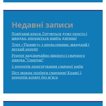
Недавні записи
Повітряні кекси. Готуються дуже просто і
швидко, впорається навіть дитина!
Торт «Тірамісу» з апельсинами: швидкий і
легкий рецепт
Рецепт надзвичайно ніжного і смачного
пляцка “Спартак”
5 рецептів приготування смачної риби
Піст можна зробити смачним! Кращі 5
рецептів котлет без м’яса