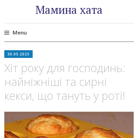
Мамина хата
Menu
Skip
to
30.05.2025
content
Хіт року для господинь:
найніжніші та сирні
кекси, що тануть у роті!