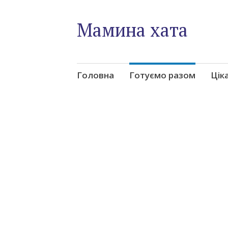
Мамина хата
Skip
Головна
Готуємо разом
Цік
to
content