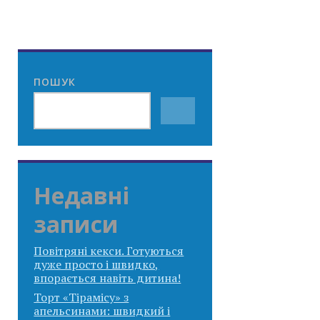
ПОШУК
Недавні
записи
Повітряні кекси. Готуються
дуже просто і швидко,
впорається навіть дитина!
Торт «Тірамісу» з
апельсинами: швидкий і