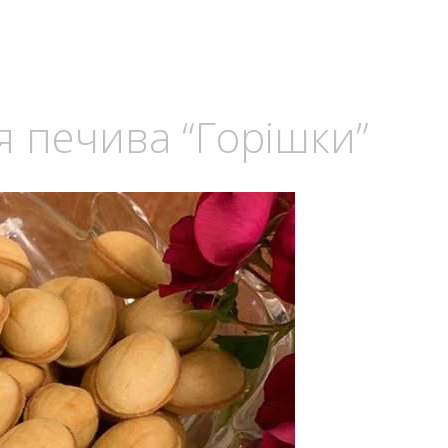
ля печива “Горішки”