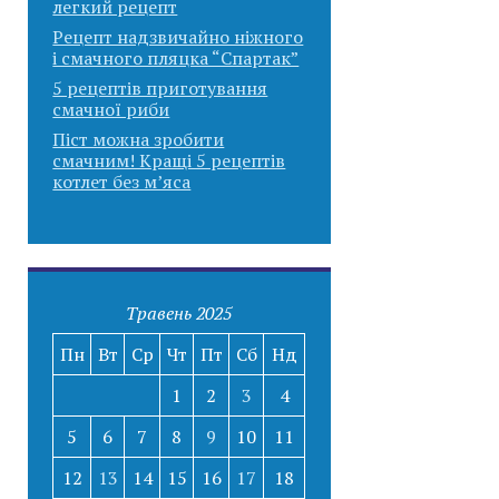
легкий рецепт
Рецепт надзвичайно ніжного
і смачного пляцка “Спартак”
5 рецептів приготування
смачної риби
Піст можна зробити
смачним! Кращі 5 рецептів
котлет без м’яса
Травень 2025
Пн
Вт
Ср
Чт
Пт
Сб
Нд
1
2
3
4
5
6
7
8
9
10
11
12
13
14
15
16
17
18