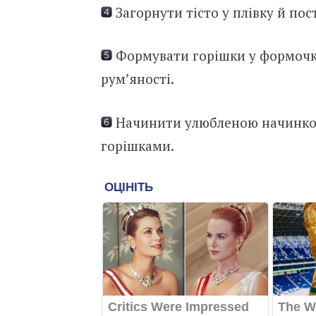
Загорнути тісто у плівку й пос
Формувати горішки у формочка
рум’яності.
Начинити улюбленою начинкою
горішками.