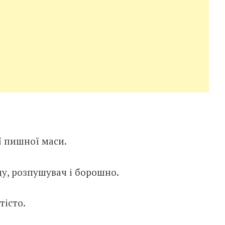
ї пишної маси.
ду, розпушувач і борошно.
тісто.