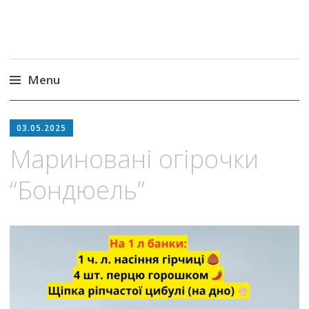
Menu
Skip
to
03.05.2025
content
Мариновані огірочки
“Бондюель”