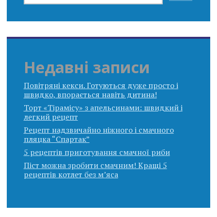
Недавні записи
Повітряні кекси. Готуються дуже просто і
швидко, впорається навіть дитина!
Торт «Тірамісу» з апельсинами: швидкий і
легкий рецепт
Рецепт надзвичайно ніжного і смачного
пляцка “Спартак”
5 рецептів приготування смачної риби
Піст можна зробити смачним! Кращі 5
рецептів котлет без м’яса