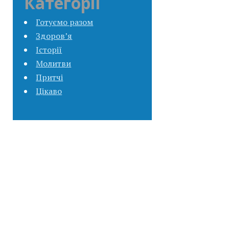
Категорії
Готуємо разом
Здоров’я
Історії
Молитви
Притчі
Цікаво