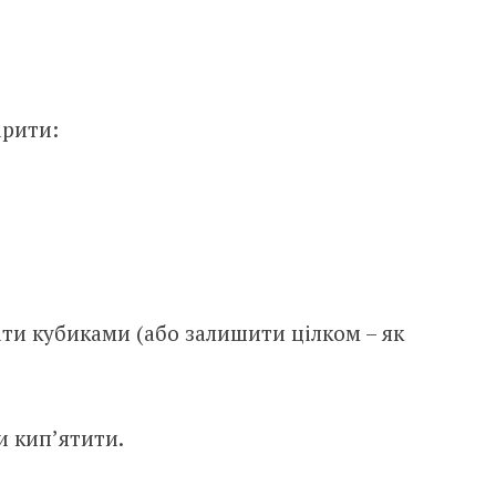
арити:
ти кубиками (або залишити цілком – як
и кип’ятити.