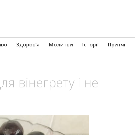
аво
Здоров’я
Молитви
Історії
Притчі
ля вінегрету і не