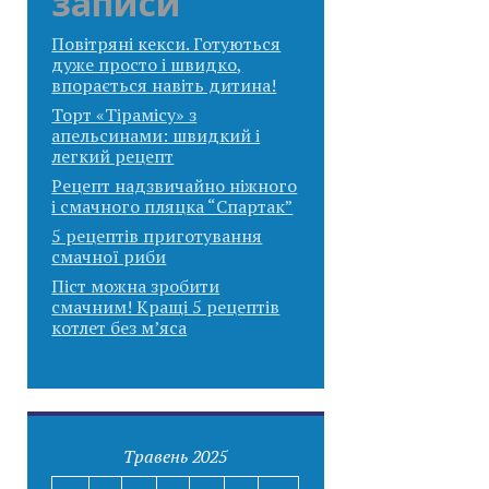
записи
Повітряні кекси. Готуються
дуже просто і швидко,
впорається навіть дитина!
Торт «Тірамісу» з
апельсинами: швидкий і
легкий рецепт
Рецепт надзвичайно ніжного
і смачного пляцка “Спартак”
5 рецептів приготування
смачної риби
Піст можна зробити
смачним! Кращі 5 рецептів
котлет без м’яса
Травень 2025