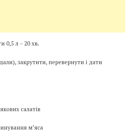
 0,5 л – 20 хв.
али), закрутити, перевернути і дати
рякових салатів
инування м’яса