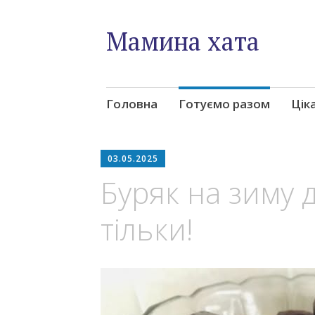
Мамина хата
Skip
Головна
Готуємо разом
Цік
to
content
03.05.2025
Буряк на зиму д
тільки!