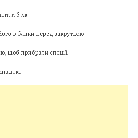
ятити 5 хв
 його в банки перед закруткою
ю, щоб прибрати спеції.
инадом.