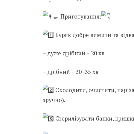
Приготування:
Буряк добре вимити та відв
– дуже
дрібний – 20 хв
– дрібний – 30–35 хв
Охолодити, очистити, наріза
зручно).
Стерилізувати банки, кришк