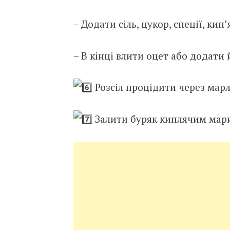
– Додати сіль, цукор, спеції, кип’
– В кінці влити оцет або додати
Розсіл процідити через марл
Залити буряк киплячим мар