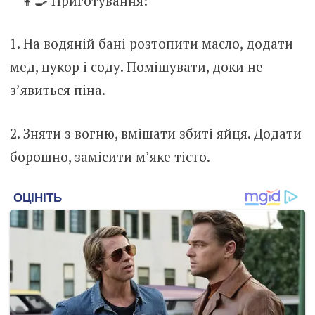
Приготування:
1. На водяній бані розтопити масло, додати
мед, цукор і соду. Помішувати, доки не
з’явиться піна.
2. Зняти з вогню, вмішати збиті яйця. Додати
борошно, замісити м’яке тісто.