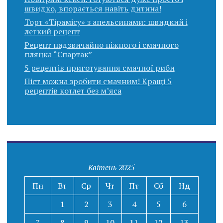
швидко, впорається навіть дитина!
Торт «Тірамісу» з апельсинами: швидкий і
легкий рецепт
Рецепт надзвичайно ніжного і смачного
пляцка “Спартак”
5 рецептів приготування смачної риби
Піст можна зробити смачним! Кращі 5
рецептів котлет без м’яса
Квітень 2025
Пн
Вт
Ср
Чт
Пт
Сб
Нд
1
2
3
4
5
6
7
8
9
10
11
12
13