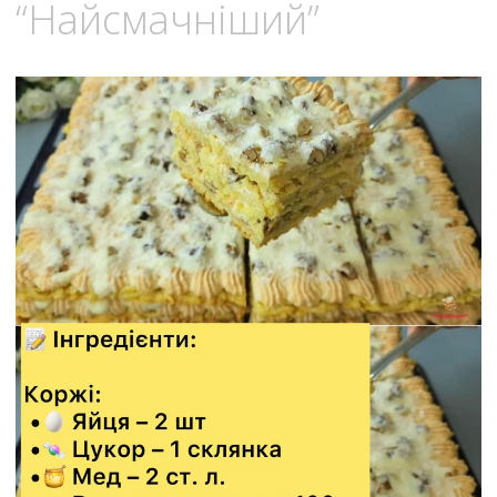
“Найсмачніший”