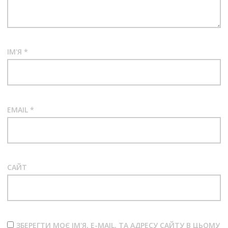
ІМ'Я
*
EMAIL
*
САЙТ
ЗБЕРЕГТИ МОЄ ІМ'Я, E-MAIL, ТА АДРЕСУ САЙТУ В ЦЬОМУ