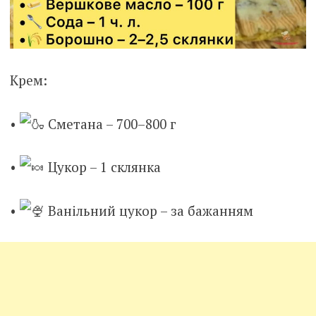
Крем:
•
Сметана – 700–800 г
•
Цукор – 1 склянка
•
В
анільний цукор – за бажанням