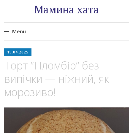
Мамина хата
Menu
Skip
to
19.04.2025
content
Торт “Пломбір” без
випічки — ніжний, як
морозиво!