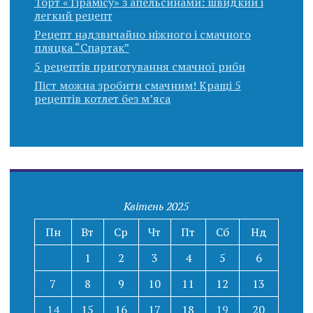
Торт «Тірамісу» з апельсинами: швидкий і
легкий рецепт
Рецепт надзвичайно ніжного і смачного
пляцка “Спартак”
5 рецептів приготування смачної риби
Піст можна зробити смачним! Кращі 5
рецептів котлет без м’яса
Квітень 2025
Пн
Вт
Ср
Чт
Пт
Сб
Нд
1
2
3
4
5
6
7
8
9
10
11
12
13
14
15
16
17
18
19
20