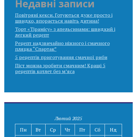
Недавні записи
Повітряні кекси. Готуються дуже просто і
швидко, впорається навіть дитина!
Торт «Тірамісу» з апельсинами: швидкий і
легкий рецепт
Рецепт надзвичайно ніжного і смачного
пляцка “Спартак”
5 рецептів приготування смачної риби
Піст можна зробити смачним! Кращі 5
рецептів котлет без м’яса
Лютий 2025
Пн
Вт
Ср
Чт
Пт
Сб
Нд