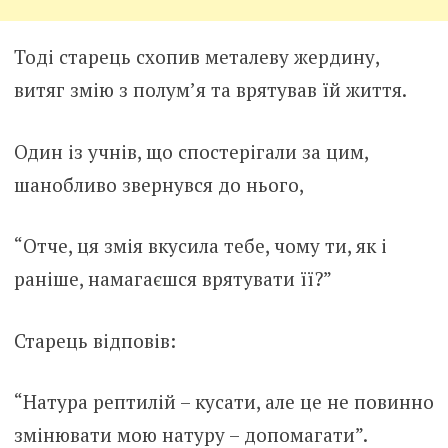
Тоді старець схопив металеву жердину,
витяг змію з полум’я та врятував їй життя.
Один із учнів, що спостерігали за цим,
шанобливо звернувся до нього,
“Отче, ця змія вкусила тебе, чому ти, як і
раніше, намагаєшся врятувати її?”
Старець відповів:
“Натура рептилій – кусати, але це не повинно
змінювати мою натуру – допомагати”.