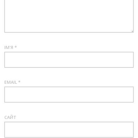
ІМ'Я
*
EMAIL
*
САЙТ