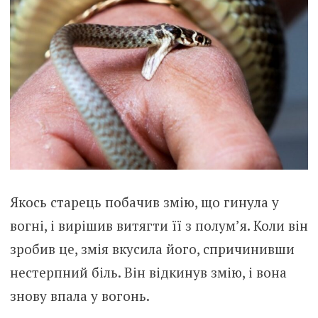
Якось старець побачив змію, що гинула у
вогні, і вирішив витягти її з полум’я. Коли він
зробив це, змія вкусила його, спричинивши
нестерпний біль. Він відкинув змію, і вона
знову впала у вогонь.