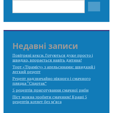
Недавні записи
Повітряні кекси. Готуються дуже просто і
швидко, впорається навіть дитина!
Торт «Тірамісу» з апельсинами: швидкий і
легкий рецепт
Рецепт надзвичайно ніжного і смачного
пляцка “Спартак”
5 рецептів приготування смачної риби
Піст можна зробити смачним! Кращі 5
рецептів котлет без м’яса