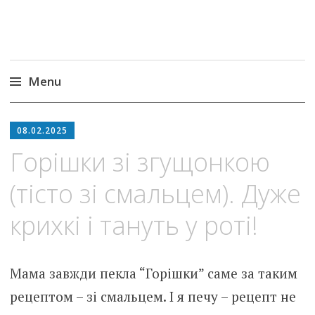
Menu
Skip
to
08.02.2025
content
Горішки зі згущонкою
(тісто зі смальцем). Дуже
крихкі і тануть у роті!
Мама завжди пекла “Горішки” саме за таким
рецептом – зі смальцем. І я печу – рецепт не