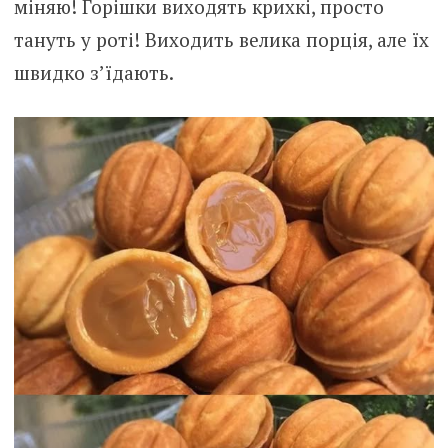
міняю! Горішки виходять крихкі, просто
тануть у роті! Виходить велика порція, але їх
швидко з’їдають.