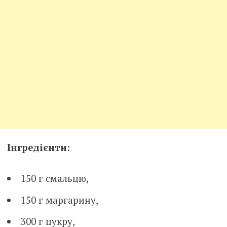
Інгредієнти:
150 г смальцю,
150 г маргарину,
300 г цукру,