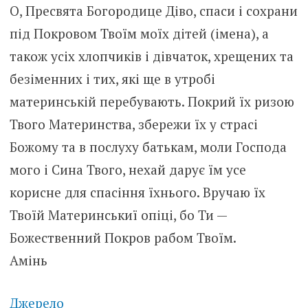
О, Пресвята Богородице Діво, спаси і сохрани
під Покровом Твоїм моїх дітей (імена), а
також усіх хлопчиків і дівчаток, хрещених та
безіменних і тих, які ще в утробі
материнській перебувають. Покрий їх ризою
Твого Материнства, збережи їх у страсі
Божому та в послуху батькам, моли Господа
мого і Сина Твого, нехай дарує їм усе
корисне для спасіння їхнього. Вручаю їх
Твоїй Материнськиї опіці, бо Ти —
Божественний Покров рабом Твоїм.
Амінь
Джерело