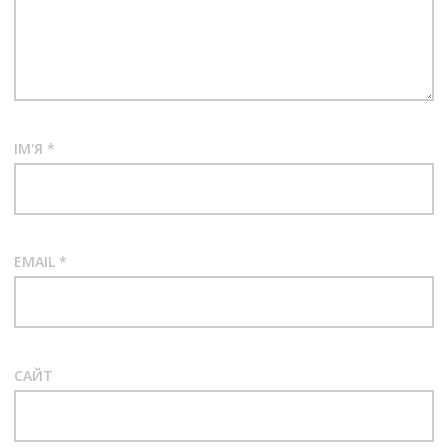
ІМ'Я
*
EMAIL
*
САЙТ