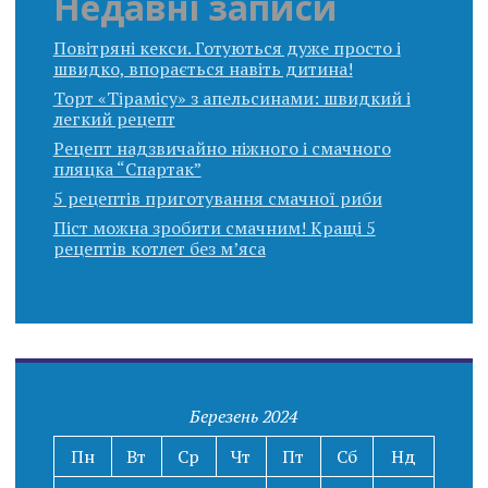
Недавні записи
Повітряні кекси. Готуються дуже просто і
швидко, впорається навіть дитина!
Торт «Тірамісу» з апельсинами: швидкий і
легкий рецепт
Рецепт надзвичайно ніжного і смачного
пляцка “Спартак”
5 рецептів приготування смачної риби
Піст можна зробити смачним! Кращі 5
рецептів котлет без м’яса
Березень 2024
Пн
Вт
Ср
Чт
Пт
Сб
Нд