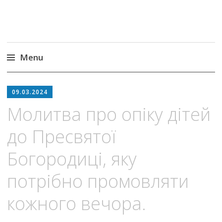
Menu
Skip
to
09.03.2024
content
Молитва про опіку дітей
до Пресвятої
Богородиці, яку
потрібно промовляти
кожного вечора.