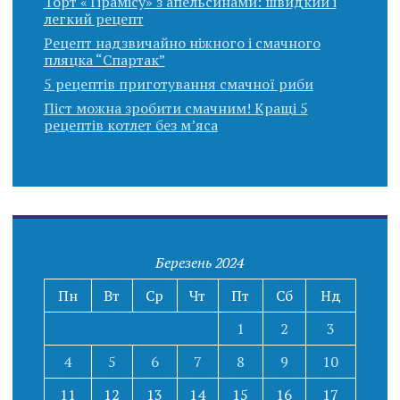
Торт «Тірамісу» з апельсинами: швидкий і
легкий рецепт
Рецепт надзвичайно ніжного і смачного
пляцка “Спартак”
5 рецептів приготування смачної риби
Піст можна зробити смачним! Кращі 5
рецептів котлет без м’яса
Березень 2024
Пн
Вт
Ср
Чт
Пт
Сб
Нд
1
2
3
4
5
6
7
8
9
10
11
12
13
14
15
16
17