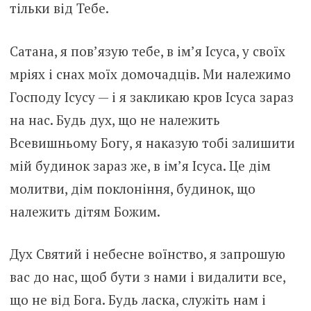
тільки від Тебе.
Сатана, я пов’язую тебе, в ім’я Ісуса, у своїх
мріях і снах моїх домочадців. Ми належимо
Господу Ісусу — і я закликаю кров Ісуса зараз
на нас. Будь дух, що не належить
Всевишньому Богу, я наказую тобі залишити
мій будинок зараз же, в ім’я Ісуса. Це дім
молитви, дім поклоніння, будинок, що
належить дітям Божим.
Дух Святий і небесне воїнство, я запрошую
вас до нас, щоб бути з нами і видалити все,
що не від Бога. Будь ласка, служіть нам і