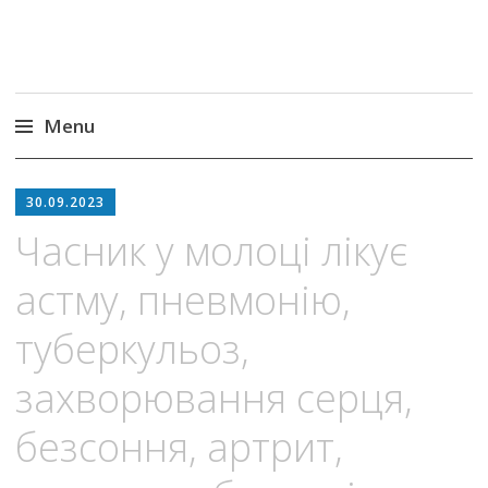
Menu
Skip
to
30.09.2023
content
Часник у молоці лікує
астму, пневмонію,
туберкульоз,
захворювання серця,
безсоння, артрит,