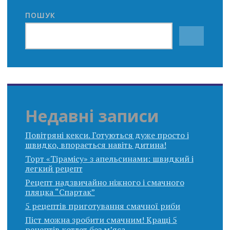
ПОШУК
Недавні записи
Повітряні кекси. Готуються дуже просто і
швидко, впорається навіть дитина!
Торт «Тірамісу» з апельсинами: швидкий і
легкий рецепт
Рецепт надзвичайно ніжного і смачного
пляцка “Спартак”
5 рецептів приготування смачної риби
Піст можна зробити смачним! Кращі 5
рецептів котлет без м’яса