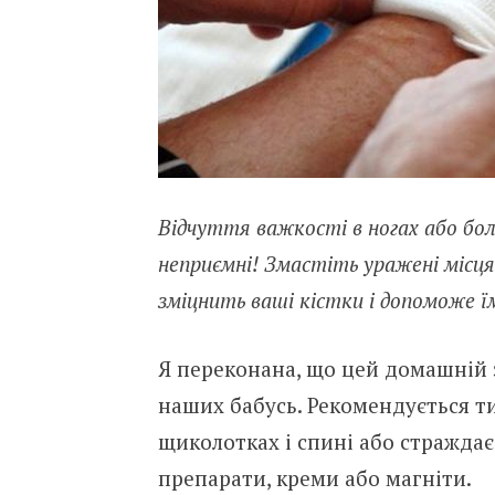
Відчуття важкості в ногах або бол
неприємні! Змастіть уражені місця 
зміцнить ваші кістки і допоможе ї
Я переконана, що цей домашній 
наших бабусь. Рекомендується тим
щиколотках і спині або страждає 
препарати, креми або магніти.