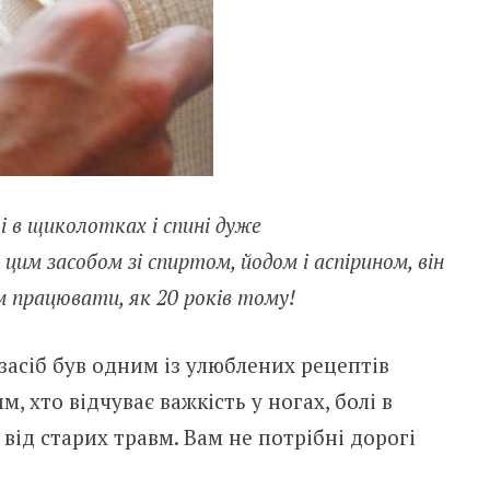
і в щиколотках і спині дуже
цим засобом зі спиртом, йодом і аспірином, він
м працювати, як 20 років тому!
засіб був одним із улюблених рецептів
, хто відчуває важкість у ногах, болі в
від старих травм. Вам не потрібні дорогі