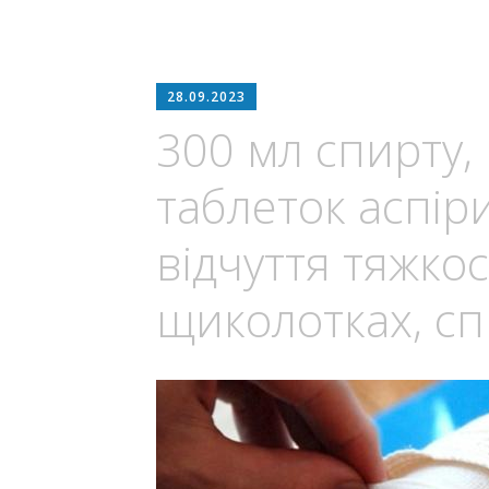
28.09.2023
300 мл спирту, 
таблеток аспіри
відчуття тяжкос
щиколотках, спи