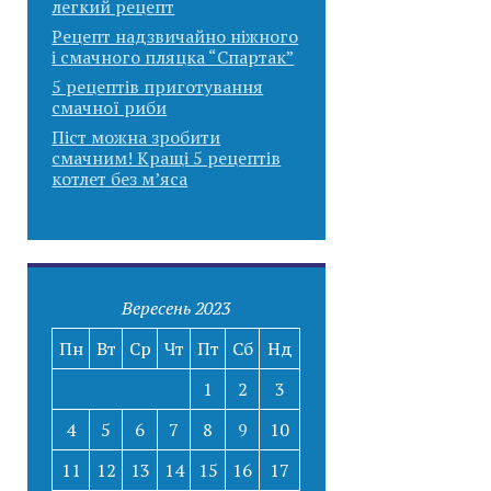
легкий рецепт
Рецепт надзвичайно ніжного
і смачного пляцка “Спартак”
5 рецептів приготування
смачної риби
Піст можна зробити
смачним! Кращі 5 рецептів
котлет без м’яса
Вересень 2023
Пн
Вт
Ср
Чт
Пт
Сб
Нд
1
2
3
4
5
6
7
8
9
10
11
12
13
14
15
16
17