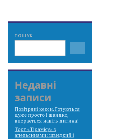
ПОШУК
Недавні
записи
Повітряні кекси. Готуються
дуже просто і швидко,
впорається навіть дитина!
Торт «Тірамісу» з
апельсинами: швидкий і