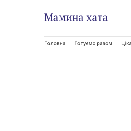
Мамина хата
Skip
Головна
Готуємо разом
Цік
to
content