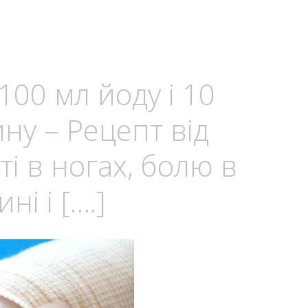
100 мл йоду і 10
ну – Рецепт від
ті в ногах, болю в
ні і [….]