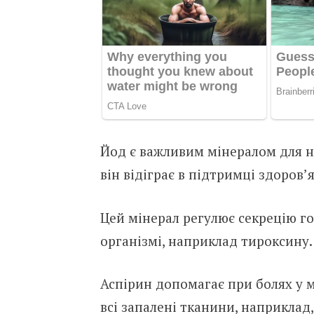
Йод є важливим мінералом для на
він відіграє в підтримці здоров’
Цей мінерал регулює секрецію го
організмі, наприклад тироксину.
Аспірин допомагає при болях у м
всі запалені тканини, наприклад