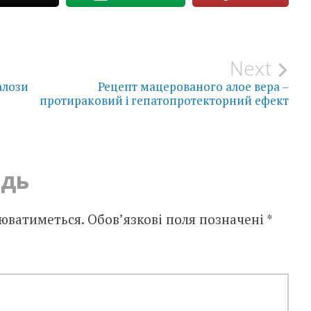
Next
алози
Рецепт мацерованого алое вера –
протираковий і гепатопротекторний ефект
ідь
юватиметься.
Обов’язкові поля позначені
*