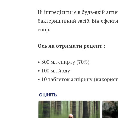
Ці інгредієнти є в будь-якій апт
бактерицидний засіб. Він ефектив
спор.
Ось як отримати рецепт
:
• 300 мл спирту (70%)
• 100 мл йоду
• 10 таблеток аспірину (викорис