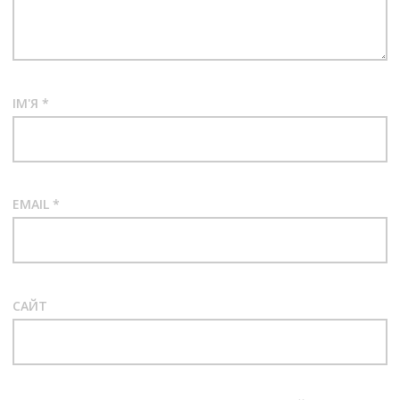
ІМ'Я
*
EMAIL
*
САЙТ