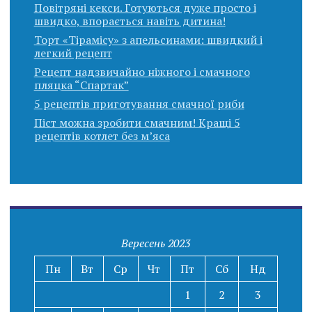
Повітряні кекси. Готуються дуже просто і
швидко, впорається навіть дитина!
Торт «Тірамісу» з апельсинами: швидкий і
легкий рецепт
Рецепт надзвичайно ніжного і смачного
пляцка “Спартак”
5 рецептів приготування смачної риби
Піст можна зробити смачним! Кращі 5
рецептів котлет без м’яса
Вересень 2023
Пн
Вт
Ср
Чт
Пт
Сб
Нд
1
2
3