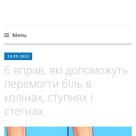
Menu
Skip
to
24.09.2023
content
6 вправ, які допоможуть
перемогти біль в
колінах, ступнях і
стегнах