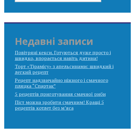
Недавні записи
Повітряні кекси. Готуються дуже просто і
швидко, впорається навіть дитина!
Торт «Тірамісу» з апельсинами: швидкий і
легкий рецепт
Рецепт надзвичайно ніжного і смачного
пляцка “Спартак”
5 рецептів приготування смачної риби
Піст можна зробити смачним! Кращі 5
рецептів котлет без м’яса