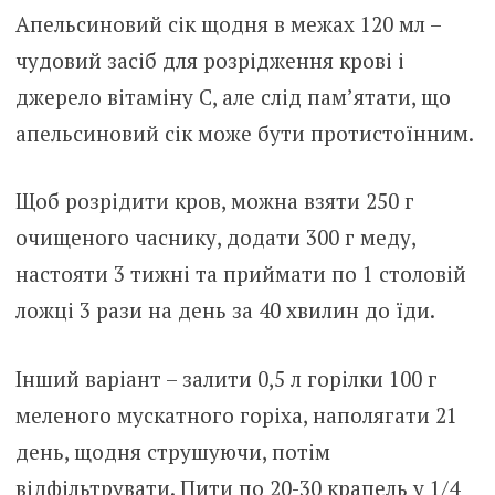
Апельсиновий сік щодня в межах 120 мл –
чудовий засіб для розрідження крові і
джерело вітаміну С, але слід пам’ятати, що
апельсиновий сік може бути протистоїнним.
Щоб розрідити кров, можна взяти 250 г
очищеного часнику, додати 300 г меду,
настояти 3 тижні та приймати по 1 столовій
ложці 3 рази на день за 40 хвилин до їди.
Інший варіант – залити 0,5 л горілки 100 г
меленого мускатного горіха, наполягати 21
день, щодня струшуючи, потім
відфільтрувати. Пити по 20-30 крапель у 1/4