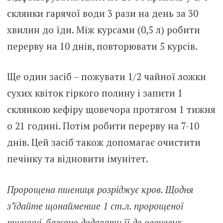
склянки гарячої води 3 рази на день за 30
хвилин до їди. Між курсами (0,5 л) робити
перерву на 10 днів, повторювати 5 курсів.
Ще один засіб – пожувати 1/2 чайної ложки
сухих квіток гіркого полину і запити 1
склянкою кефіру щовечора протягом 1 тижня
о 21 годині. Потім робити перерву на 7-10
днів. Цей засіб також допомагає очистити
печінку та відновити імунітет.
Пророщена пшениця розріджує кров. Щодня
з’їдайте щонайменше 1 ст.л. пророщеної
пшениці, бажано додавати її до овочевих