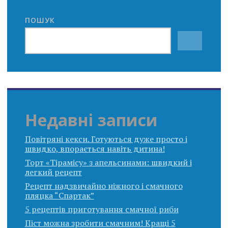
ПОШУК
Недавні записи
Повітряні кекси. Готуються дуже просто і
швидко, впорається навіть дитина!
Торт «Тірамісу» з апельсинами: швидкий і
легкий рецепт
Рецепт надзвичайно ніжного і смачного
пляцка “Спартак”
5 рецептів приготування смачної риби
Піст можна зробити смачним! Кращі 5