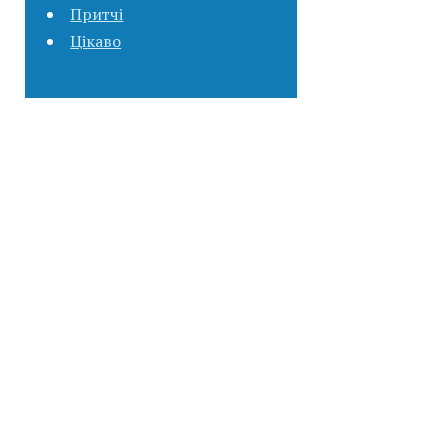
Притчі
Цікаво