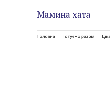
Мамина хата
Skip
Головна
Готуємо разом
Цік
to
content