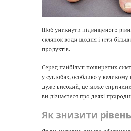
Щоб уникнути підвищеного рівня
склянок води щодня і їсти більш
продуктів.
Серед найбільш поширених симпто
у суглобах, особливо у великому 
дуже високий, це може спричинит
ви дізнаєтеся про деякі природн
Як знизити рівень