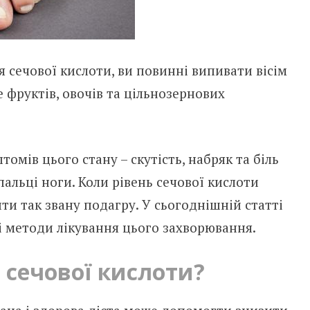
 сечової кислоти, ви повинні випивати вісім
е фруктів, овочів та цільнозернових
мів цього стану – скутість, набряк та біль
пальці ноги. Коли рівень сечової кислоти
и так звану подагру. У сьогоднішній статті
і методи лікування цього захворювання.
 сечової кислоти?