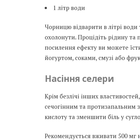
1 літр води
Чорницю відварити в літрі води 
охолонути. Процідіть рідину та 
посилення ефекту ви можете їст
йогуртом, соками, смузі або фру
Насіння селери
Крім безлічі інших властивостей
сечогінним та протизапальним з
кислоту та зменшити біль у сугл
Рекомендується вживати 500 мг 