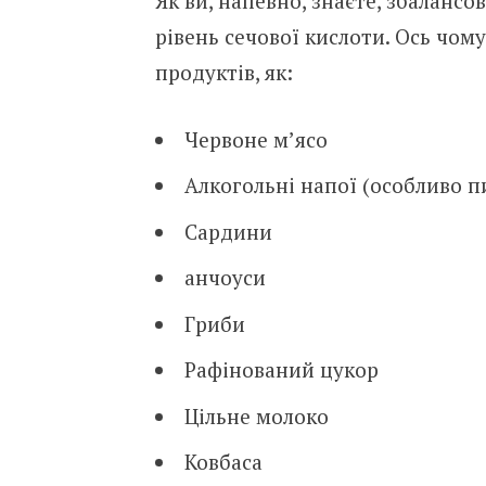
Як ви, напевно, знаєте, збаланс
рівень сечової кислоти. Ось чом
продуктів, як:
Червоне м’ясо
Алкогольні напої (особливо п
Сардини
анчоуси
Гриби
Рафінований цукор
Цільне молоко
Ковбаса