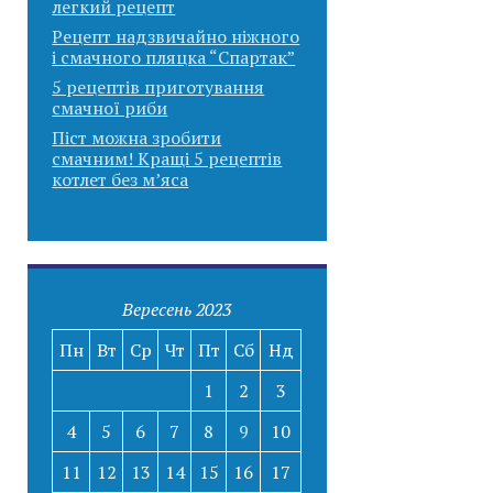
легкий рецепт
Рецепт надзвичайно ніжного
і смачного пляцка “Спартак”
5 рецептів приготування
смачної риби
Піст можна зробити
смачним! Кращі 5 рецептів
котлет без м’яса
Вересень 2023
Пн
Вт
Ср
Чт
Пт
Сб
Нд
1
2
3
4
5
6
7
8
9
10
11
12
13
14
15
16
17