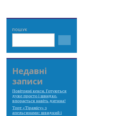
ПОШУК
Недавні
записи
Повітряні кекси. Готуються
дуже просто і швидко,
впорається навіть дитина!
Торт «Тірамісу» з
апельсинами: швидкий і