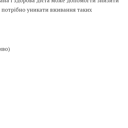
ована і здорова дієта може допомогти знизити
у потрібно уникати вживання таких
иво)