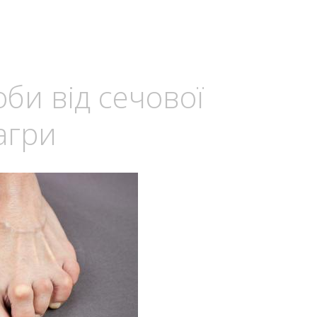
оби від сечової
агри