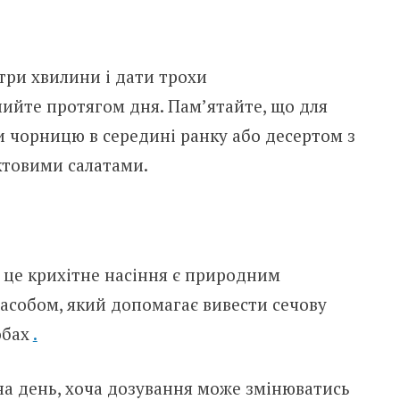
три хвилини і дати трохи
пийте протягом дня. Пам’ятайте, що для
и чорницю в середині ранку або десертом з
ктовими салатами.
, це крихітне насіння є природним
асобом, який допомагає вивести сечову
обах
.
на день, хоча дозування може змінюватись