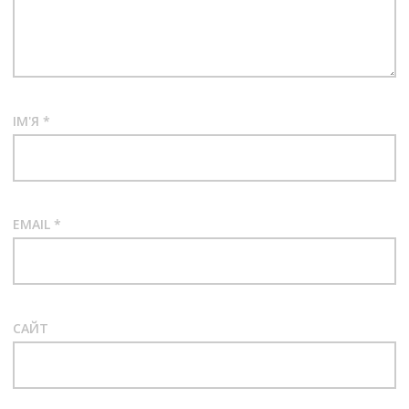
ІМ'Я
*
EMAIL
*
САЙТ