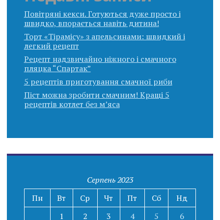
Повітряні кекси. Готуються дуже просто і
швидко, впорається навіть дитина!
Торт «Тірамісу» з апельсинами: швидкий і
легкий рецепт
Рецепт надзвичайно ніжного і смачного
пляцка “Спартак”
5 рецептів приготування смачної риби
Піст можна зробити смачним! Кращі 5
рецептів котлет без м’яса
Серпень 2023
Пн
Вт
Ср
Чт
Пт
Сб
Нд
1
2
3
4
5
6