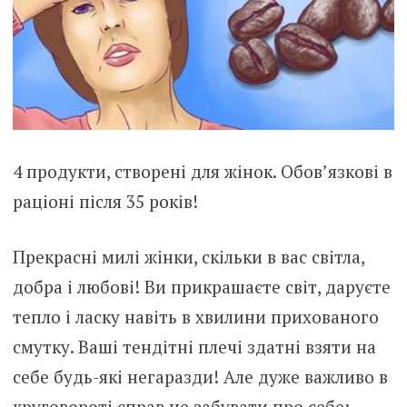
4 продукти, створені для жінок. Обов’язкові в
раціоні після 35 років!
Прекрасні милі жінки, скільки в вас світла,
добра і любові! Ви прикрашаєте світ, даруєте
тепло і ласку навіть в хвилини прихованого
смутку. Ваші тендітні плечі здатні взяти на
себе будь-які негаразди! Але дуже важливо в
круговороті справ не забувати про себе: