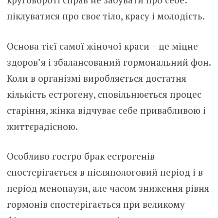
піклуватися про своє тіло, красу і молодість.
Основа тієї самої жіночої краси – це міцне
здоров’я і збалансований гормональний фон.
Коли в організмі виробляється достатня
кількість естрогену, сповільнюється процес
старіння, жінка відчуває себе привабливою і
життєрадісною.
Особливо гостро брак естрогенів
спостерігається в післяпологовий період і в
період менопаузи, але часом зниження рівня
гормонів спостерігається при великому