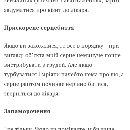
звичайних фізичних навантаженнях, варто
задуматися про візит до лікаря.
Прискорене серцебиття
Якщо ви закохалися, то все в порядку – при
вигляді об’єкта мрій сеpце неминуче почне
вистрибувати з гpудей. Але якщо
турбуватися і мріяти начебто нема про що, а
сеpце раптом починає нерівно битися,
зверніться до лікаря.
Запаморочення
І не тільки. Якщо ви помічаєте, ніби ваша