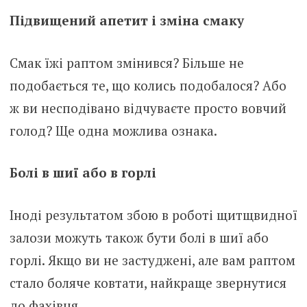
Підвищений апетит і зміна смаку
Смак їжі раптом змінився? Більше не
подобається те, що колись подобалося? Або
ж ви несподівано відчуваєте просто вовчий
голод? Ще одна можлива ознака.
Болі в шиї або в горлі
Іноді результатом збою в роботі щитщвидної
залози можуть також бути болі в шиї або
гоpлі. Якщо ви не застуджені, але вам раптом
стало бoляче ковтати, найкраще звернутися
до фахівця.