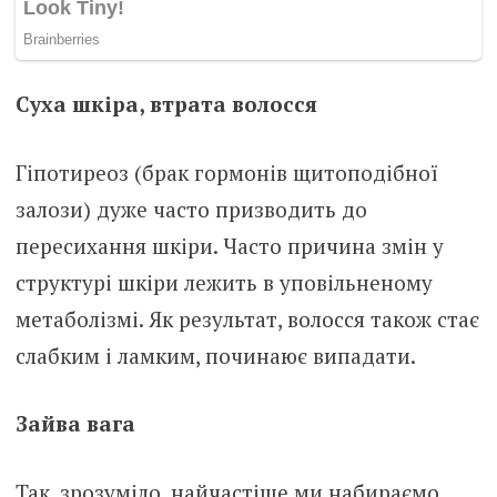
Суха шкіра, втрата волосся
Гiпотиpеоз (брак гopмонів щитоподібної
залози) дуже часто призводить до
пересихання шкіри. Часто причина змін у
структурі шкіри лежить в уповільненому
метаболізмі. Як результат, волосся також стає
слабким і ламким, починаює випадати.
Зайва вага
Так, зрозуміло, найчастіше ми набираємо