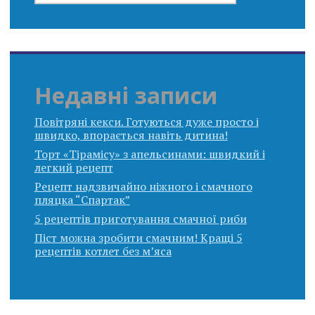
Недавні записи
Повітряні кекси. Готуються дуже просто і
швидко, впорається навіть дитина!
Торт «Тірамісу» з апельсинами: швидкий і
легкий рецепт
Рецепт надзвичайно ніжного і смачного
пляцка “Спартак”
5 рецептів приготування смачної риби
Піст можна зробити смачним! Кращі 5
рецептів котлет без м’яса