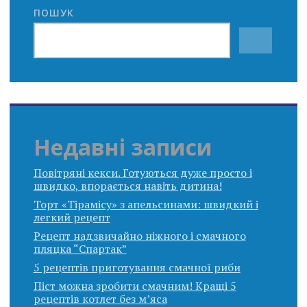
ПОШУК
Недавні записи
Повітряні кекси. Готуються дуже просто і
швидко, впорається навіть дитина!
Торт «Тірамісу» з апельсинами: швидкий і
легкий рецепт
Рецепт надзвичайно ніжного і смачного
пляцка “Спартак”
5 рецептів приготування смачної риби
Піст можна зробити смачним! Кращі 5
рецептів котлет без м’яса