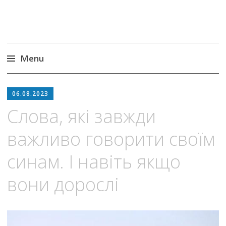
Menu
Skip
to
06.08.2023
content
Слова, які завжди
важливо говорити своїм
синам. І навіть якщо
вони дорослі