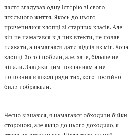
часто згадував одну історію зі свого
шкільного життя. Якось до нього
причепилися хлопці зі старших класів. Але
він не намагався від них втекти, не почав
плакати, а намагався дати відсіч як міг. Хоча
хлопці його і побили, але, зате, більше не
чіпали. Завдяки цим повчанням я не
поповнив в школі ряди тих, кого постійно
били і ображали.
Чесно зізнаюся, я намагався обходити бійки
стороною, але якщо до цього доходило, я
стояв до останнього. Після того, як мої