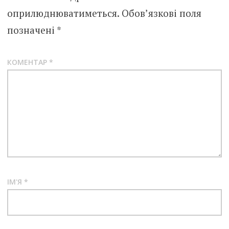
оприлюднюватиметься.
Обов’язкові поля
позначені
*
КОМЕНТАР
*
ІМ'Я
*