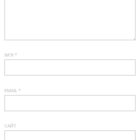
ІМ'Я
*
EMAIL
*
САЙТ