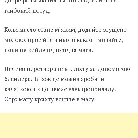
добре розм’якшилося. Покладіть його в
глибокий посуд.
Коли масло стане м’яким, додайте згущене
молоко, просійте в нього какао і мішайте,
поки не вийде однорідна маса.
Печиво перетворите в крихту за допомогою
блендера. Також це можна зробити
качалкою, якщо немає електроприладу.
Отриману крихту всипте в масу.