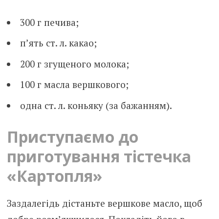
300 г печива;
п’ять ст. л. какао;
200 г згущеного молока;
100 г масла вершкового;
одна ст. л. коньяку (за бажанням).
Приступаємо до
приготування тістечка
«Картопля»
Заздалегідь дістаньте вершкове масло, щоб