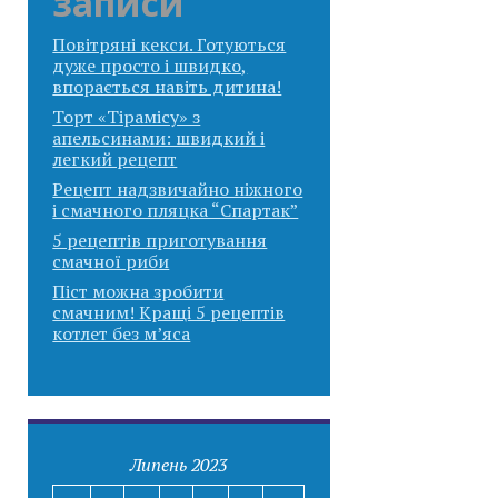
записи
Повітряні кекси. Готуються
дуже просто і швидко,
впорається навіть дитина!
Торт «Тірамісу» з
апельсинами: швидкий і
легкий рецепт
Рецепт надзвичайно ніжного
і смачного пляцка “Спартак”
5 рецептів приготування
смачної риби
Піст можна зробити
смачним! Кращі 5 рецептів
котлет без м’яса
Липень 2023