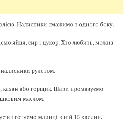
олією. Налисники смажимо з одного боку.
мо яйця, сир і цукор. Хто любить, можна
 налисники рулетом.
, казан або горщик. Шари промазуємо
ршковим маслом.
сів і готуємо млинці в ній 15 хвилин.