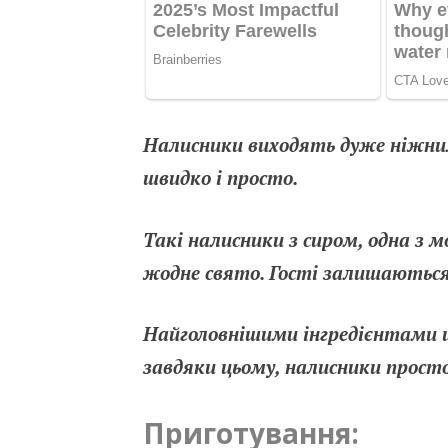
Налисники виходять дуже ніжним
швидко і просто.
Такі налисники з сиром, одна з 
жодне свято. Гості залишаються
Найголовнішими інгредієнтами ці
завдяки цьому, налисники прост
Приготування: