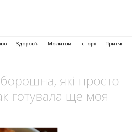
аво
Здоров’я
Молитви
Історії
Притчі
борошна, які просто
Так готувала ще моя