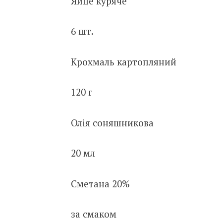
Яйце куряче
6 шт.
Крохмаль картопляний
120 г
Олія соняшникова
20 мл
Сметана 20%
за смаком