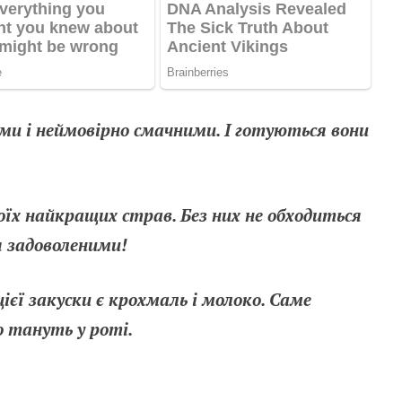
и і неймовірно смачними. І готуються вони
моїх найкращих страв. Без них не обходиться
 задоволеними!
єї закуски є крохмаль і молоко. Саме
о тануть у роті.