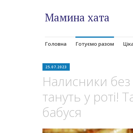
Мамина хата
Skip
Головна
Готуємо разом
Цік
to
content
25.07.2023
Налисники без 
тануть у роті! 
бабуся