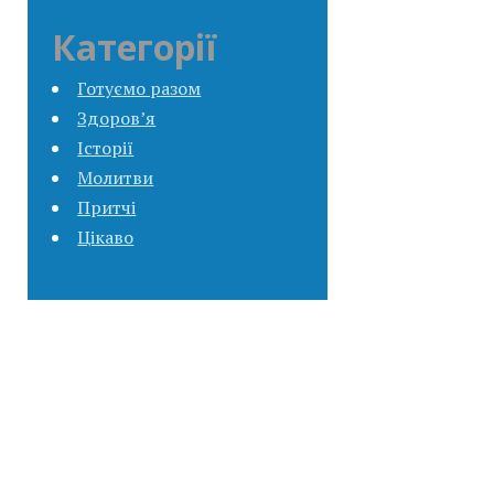
Категорії
Готуємо разом
Здоров’я
Історії
Молитви
Притчі
Цікаво