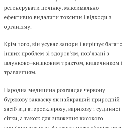
регенерувати печінку, максимально
ефективно видалити токсини і відходи з
організму.
Крім того, він усуває запори і вирішує багато
інших проблем зі здоров’ям, пов’язані з
шлунково–кишковим трактом, кишечником і
травленням.
Народна медицина розглядає червону
бурякову закваску як найкращий природній
засіб від атеросклерозу, варикозу і судинної
сітки, а також для зниження високого
кров’яного тиску. Закваска може зберігатися