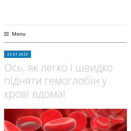
Menu
Skip
to
22.07.2023
content
Ось, як легко і швидко
підняти гемоглобін у
крові вдома!