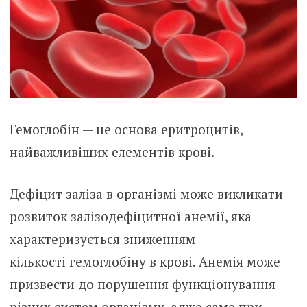
Гемоглобін — це основа еритроцитів,
найважливіших елементів крові.
Дефіцит заліза в організмі може викликати
розвиток залізодефіцитної анемії, яка
характеризується зниженням
кількості гемоглобіну в крові. Анемія може
призвести до порушення функціонування
різних систем організму, адже саме при