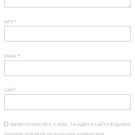
ІМ'Я
*
EMAIL
*
САЙТ
ЗБЕРЕГТИ МОЄ ІМ'Я, E-MAIL, ТА АДРЕСУ САЙТУ В ЦЬОМУ
БРАУЗЕРІ ДЛЯ МОЇХ ПОДАЛЬШИХ КОМЕНТАРІВ.