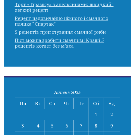
Торт «Тірамісу» з апельсинами: швидкий і
легкий рецепт
Рецепт надзвичайно ніжного і смачного
пляцка “Спартак”
5 рецептів приготування смачної риби
Піст можна зробити смачним! Кращі 5
рецептів котлет без м’яса
Липень 2023
Пн
Вт
Ср
Чт
Пт
Сб
Нд
1
2
3
4
5
6
7
8
9