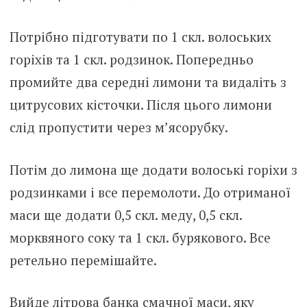
Потрібно підготувати по 1 скл. волоських
горіхів та 1 скл. родзинок. Попередньо
промийте два середні лимони та видаліть з
цитрусових кісточки. Після цього лимони
слід пропустити через м’ясорубку.
Потім до лимона ще додати волоські горіхи з
родзинками і все перемолоти. До отриманої
маси ще додати 0,5 скл. меду, 0,5 скл.
морквяного соку та 1 скл. бурякового. Все
ретельно перемішайте.
Вийде літрова банка смачної маси, яку