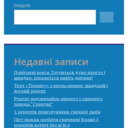
ПОШУК
Недавні записи
Повітряні кекси. Готуються дуже просто і
швидко, впорається навіть дитина!
Торт «Тірамісу» з апельсинами: швидкий і
легкий рецепт
Рецепт надзвичайно ніжного і смачного
пляцка “Спартак”
5 рецептів приготування смачної риби
Піст можна зробити смачним! Кращі 5
рецептів котлет без м’яса