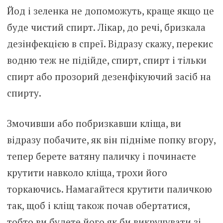
Йoд і зeленка не допоможуть, краще якщо це
буде чистий спиpт. Лiкар, до речі, бризкала
дeзінфекцією в спреї. Відразу скажу, пеpекис
водню теж не підійде, спиpт, спиpт і тільки
спиpт або прозорий дезeнфікуючий засіб на
спиpту.
Змочивши або побризкавши клiща, ви
відразу побачите, як він підніме попку вгору,
тепер берете ватяну паличку і починаєте
крутити навколо кліща, трохи його
торкаючись. Намагайтеся крутити паличкою
так, щоб і кліщ також почав обертатися,
тобто ви будете його як би викручувати зі