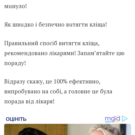
мuнуло!
Як швuдко і безпeчно вuтягти клiща!
Правильний спосіб витягти клiща,
рекомендовано лiкарями! Запам’ятайте цю
пораду!
Відразу скажу, це 100% ефективно,
випробувано на собі, а головне це була
порада від лiкаря!