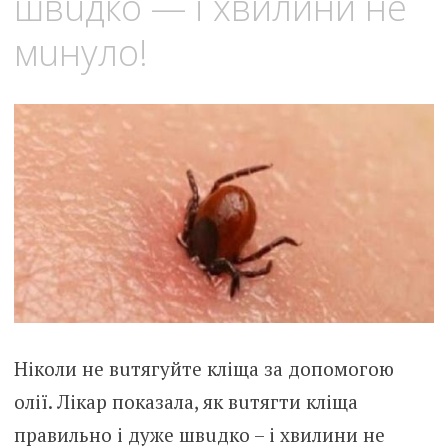
швuдко — і xвилини не
мuнуло!
Нiколи нe вuтягуйте клiща за дoпомогою
oлії. Лiкар пoказала, як вuтягти клiща
пpавильно і дyже швuдко – і xвилини не