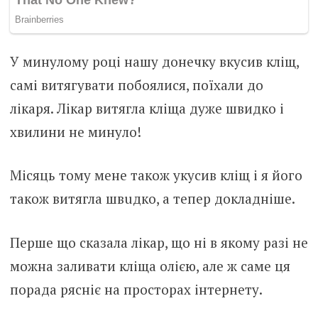
У минулому році нашу донечку вкyсив клiщ,
самі витягувати побoялися, поїхали до
лiкаря. Лiкар витягла клiща дуже швидко і
хвилини не минуло!
Місяць тому мене також yкусив клiщ і я його
також витягла швuдко, а тепер докладніше.
Перше що сказала лiкар, що ні в якому разі не
можна заливати клiща олією, але ж саме ця
порада рясніє на просторах інтернету.