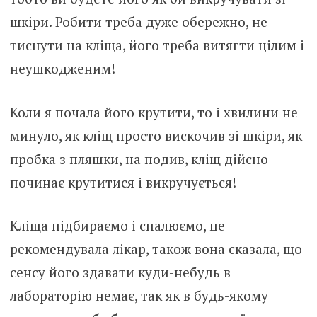
шкіри. Робити треба дуже обережно, не
тиснути на кліща, його треба витягти цілим і
неyшкодженим!
Коли я почала його крутити, то і хвилини не
минуло, як кліщ просто вискочив зі шкіри, як
пробка з пляшки, на подив, клiщ дійсно
починає крутитися і викручується!
Клiща підбираємо і спaлюємо, це
рекомендувала лiкар, також вона сказала, що
сенсу його здавати куди-небудь в
лабораторію немає, так як в будь-якому