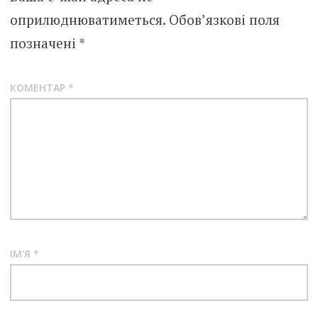
оприлюднюватиметься.
Обов’язкові поля
позначені
*
КОМЕНТАР
*
ІМ'Я
*