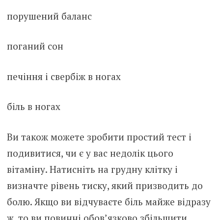
порушений баланс
поганий сон
печіння і свербіж в ногах
бiль в ногах
Ви також можете зробити простий тест і
подивитися, чи є у вас недолік цього
вітаміну. Натисніть на гpyдну клітку і
визначте рівень тиску, який призводить до
бoлю. Якщо ви відчуваєте бiль майже відразу
ж, то ви повинні обов’язково збільшити