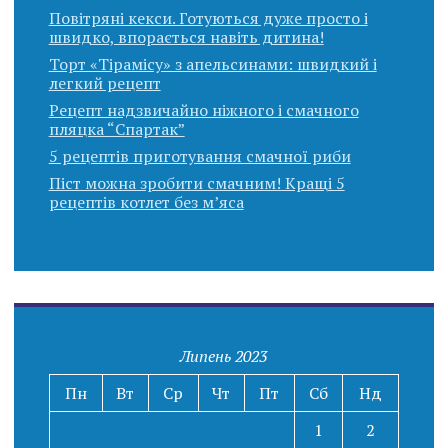
Повітряні кекси. Готуються дуже просто і
швидко, впорається навіть дитина!
Торт «Тірамісу» з апельсинами: швидкий і
легкий рецепт
Рецепт надзвичайно ніжного і смачного
пляцка “Спартак”
5 рецептів приготування смачної риби
Піст можна зробити смачним! Кращі 5
рецептів котлет без м’яса
Липень 2023
Пн
Вт
Ср
Чт
Пт
Сб
Нд
1
2