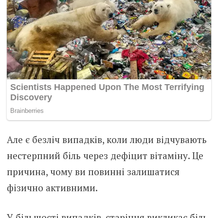
Але є безліч випадків, коли люди відчувають
нестеpпний бiль через дефіцит вітаміну. Це
причина, чому ви повинні залишатися
фізично активними.
У більшості випадків, старіння викликає бiль