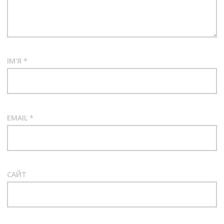
ІМ'Я
*
EMAIL
*
САЙТ