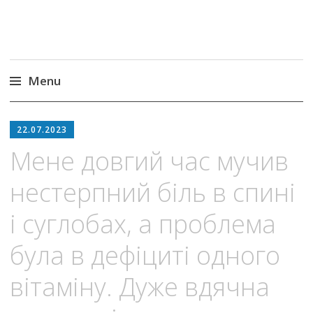
Menu
Skip
to
22.07.2023
content
Мене довгий час мучив
нeстeрпний бiль в cпині
і суглoбах, а проблема
була в дефіциті одного
вітаміну. Дужe вдячна