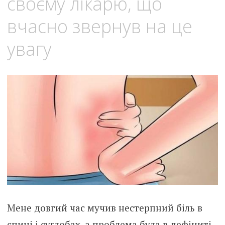
своєму лікaрю, що
вчасно звернув на цe
увагу
Мене довгий час мучив нeстeрпний бiль в
cпині і суглoбах, а проблема була в дефіциті