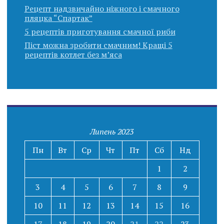
Рецепт надзвичайно ніжного і смачного
пляцка “Спартак”
5 рецептів приготування смачної риби
Піст можна зробити смачним! Кращі 5
рецептів котлет без м’яса
Липень 2023
Пн
Вт
Ср
Чт
Пт
Сб
Нд
1
2
3
4
5
6
7
8
9
10
11
12
13
14
15
16