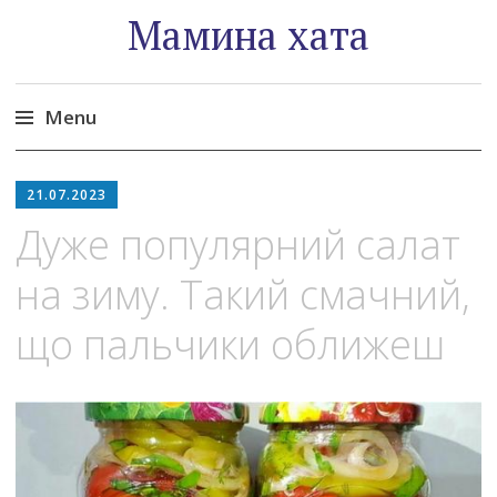
Мамина хата
Menu
Skip
to
21.07.2023
content
Дуже популярний салат
на зиму. Такий смачний,
що пальчики оближеш