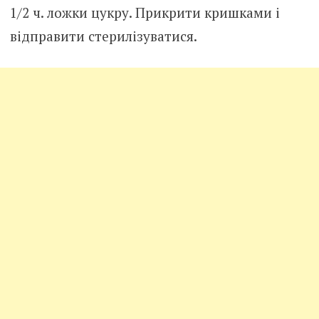
1/2 ч. ложки цукру. Прикрити кришками і
відправити стерилізуватися.