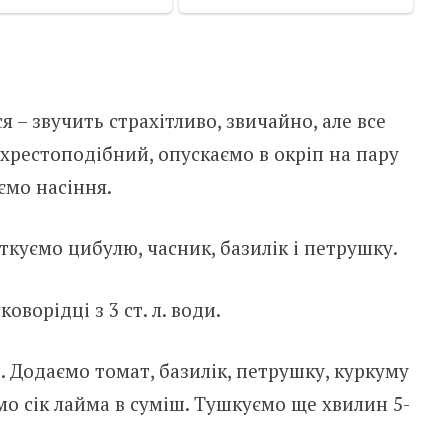
 – звучить страхітливо, звичайно, але все
 хрестоподібний, опускаємо в окріп на пару
ємо насіння.
ткуємо цибулю, часник, базилік і петрушку.
ворідці з 3 ст. л. води.
 Додаємо томат, базилік, петрушку, куркуму
о сік лайма в суміш. Тушкуємо ще хвилин 5-