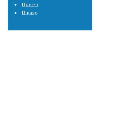
Притчі
Цікаво