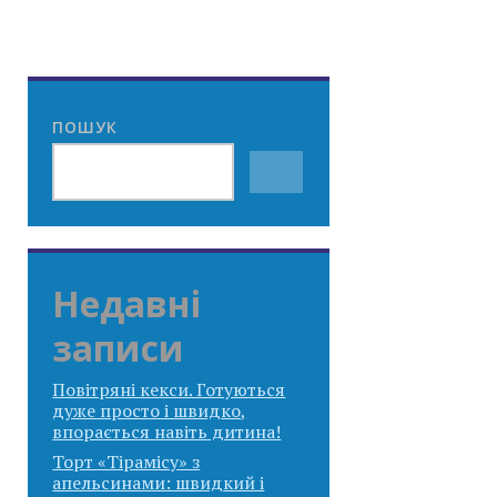
ПОШУК
Недавні
записи
Повітряні кекси. Готуються
дуже просто і швидко,
впорається навіть дитина!
Торт «Тірамісу» з
апельсинами: швидкий і