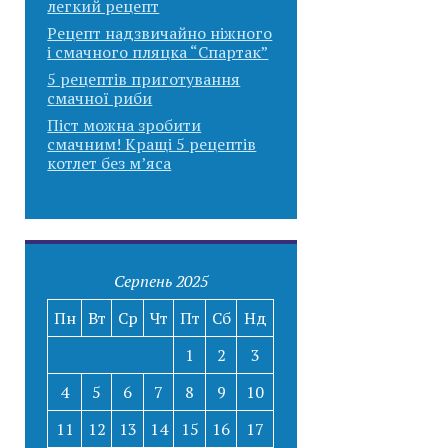
легкий рецепт
Рецепт надзвичайно ніжного
і смачного пляцка “Спартак”
5 рецептів приготування
смачної риби
Піст можна зробити
смачним! Кращі 5 рецептів
котлет без м’яса
Серпень 2025
Пн
Вт
Ср
Чт
Пт
Сб
Нд
1
2
3
4
5
6
7
8
9
10
11
12
13
14
15
16
17