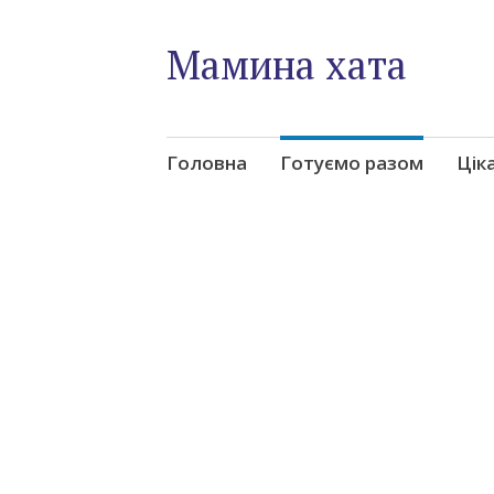
Мамина хата
Skip
Головна
Готуємо разом
Цік
to
content