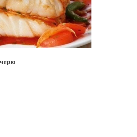
ечерю