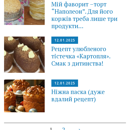
Мій фаворит –торт
“Наполеон”. Для його
коржів треба лише три
продукти…
12.01.2025
Рецепт улюбленого
тістечка «Картопля».
Смак з дитинства!
12.01.2025
Ніжна паска (дуже
вдалий рецепт)
Posts
1
2
→