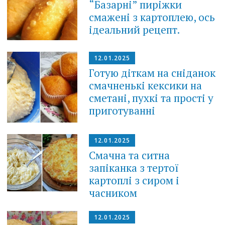
“Базарні” пиріжки
смажені з картоплею, ось
ідеальний рецепт.
12.01.2025
Готую діткам на сніданок
смачненькі кексики на
сметані, пухкі та прості у
приготуванні
12.01.2025
Смачна та ситна
запіканка з тертої
картоплі з сиром і
часником
12.01.2025