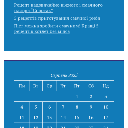
Рецепт надзвичайно ніжного і смачного
пляцка “Спартак”
5 рецептів приготування смачної риби
Піст можна зробити смачним! Кращі 5
рецептів котлет без м’яса
Серпень 2025
Пн
Вт
Ср
Чт
Пт
Сб
Нд
1
2
3
4
5
6
7
8
9
10
11
12
13
14
15
16
17