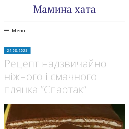
Мамина хата
Menu
Skip
to
24.08.2025
content
Рецепт надзвичайно
ніжного і смачного
пляцка “Спартак”