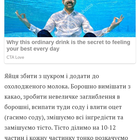
Яйця збити з цукром і додати до
охолодженого молока. Борошно вимішати з
какао, зробити невеличке заглиблення в
борошні, всипати туди соду і влити оцет
(гасимо соду), змішуємо всі інгредієти та
замішуємо тісто. Тісто ділимо на 10-12
частин і кожну частинку тонко розкачуємо