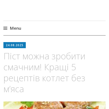
Menu
Skip
to
24.08.2025
content
Піст можна зробити
смачним! Кращі 5
рецептів котлет без
м’яса