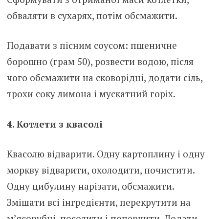
обваляти в сухарях, потім обсмажити.
Подавати з пісним соусом: пшеничне
борошно (грам 50), розвести водою, після
чого обсмажити на сковорідці, додати сіль,
трохи соку лимона і мускатний горіх.
4. Котлети з квасолі
Квасолю відварити. Одну картоплину і одну
моркву відварити, охолодити, почистити.
Одну цибулину нарізати, обсмажити.
Змішати всі інгредієнти, перекрутити на
м’ясорубці, посолити і поперчити. Додати