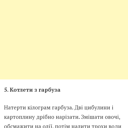
5. Котлети з гарбуза
Натерти кілограм гарбуза. Дві цибулини і
картоплину дрібно нарізати. Змішати овочі,
обсмажити на олії, потім налити трохи води