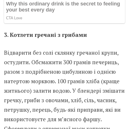
3. Котлети гречані з грибами
Відварити без солі склянку гречаної крупи,
остудити. Обсмажити 300 грамів печериць,
разом з подрібненою цибулиною і однією
натертою морквою. 100 грамів хліба (краще
житнього) залити водою. У блендері змішати
гречку, гриби з овочами, хліб, сіль, часник,
петрушку, перець, будь-які приправи, які ви
використовуєте для м’ясного фаршу.
Сформувати з отриманої маси котлетки,