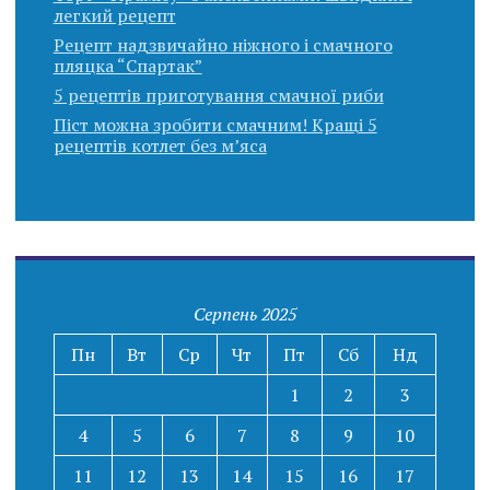
легкий рецепт
Рецепт надзвичайно ніжного і смачного
пляцка “Спартак”
5 рецептів приготування смачної риби
Піст можна зробити смачним! Кращі 5
рецептів котлет без м’яса
Серпень 2025
Пн
Вт
Ср
Чт
Пт
Сб
Нд
1
2
3
4
5
6
7
8
9
10
11
12
13
14
15
16
17