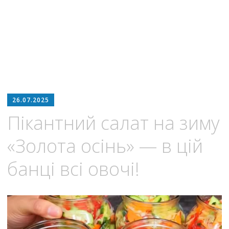
26.07.2025
Пікантний салат на зиму
«Золота осінь» — в цій
банці всі овочі!