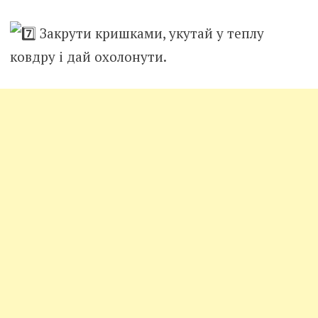
Закрути кришками, укутай у теплу
ковдру і дай охолонути.