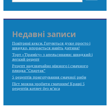
Недавні записи
Повітряні кекси. Готуються дуже просто і
швидко, впорається навіть дитина!
Торт «Тірамісу» з апельсинами: швидкий і
легкий рецепт
Рецепт надзвичайно ніжного і смачного
пляцка “Спартак”
5 рецептів приготування смачної риби
Піст можна зробити смачним! Кращі 5
рецептів котлет без м’яса