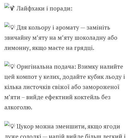
Лайфхаки і поради:
Для кольору і аромату — замініть
звичайну м’яту на м’яту шоколадну або
лимонну, якщо маєте на грядці.
Оригінальна подача: Взимку налийте
цей компот у келих, додайте кубик льоду і
кілька листочків свіжої або замороженої
м’яти – вийде ефектний коктейль без
алкоголю.
Цукор можна зменшити, якщо ягоди
дуже солодкі — напій вийде більш легкий і