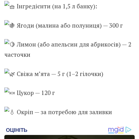
І
нгредієнти (на 1,5 л банку):
Ягоди (малина або полуниця) — 300 г
Лимон (або апельсин для абрикосів) — 2
часточки
Свіжа м’ята — 5 г (1–2 гілочки)
Цукор — 120 г
Окріп — за потребою для заливки