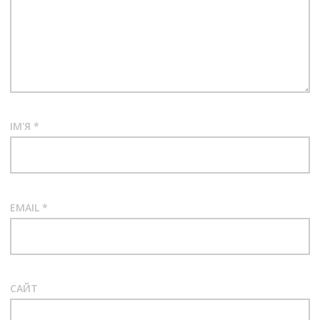
ІМ'Я
*
EMAIL
*
САЙТ