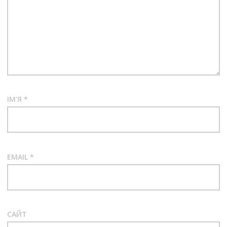
ІМ'Я
*
EMAIL
*
САЙТ