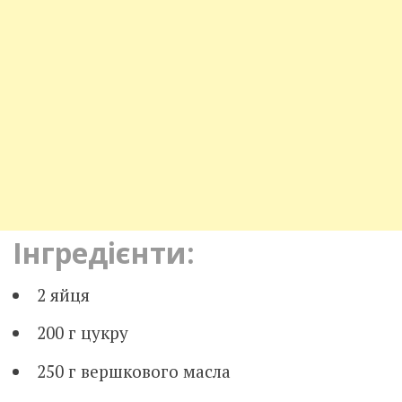
Інгредієнти:
2 яйця
200 г цукру
250 г вершкового масла