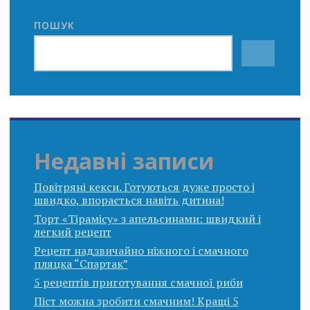
ПОШУК
Недавні записи
Повітряні кекси. Готуються дуже просто і
швидко, впорається навіть дитина!
Торт «Тірамісу» з апельсинами: швидкий і
легкий рецепт
Рецепт надзвичайно ніжного і смачного
пляцка “Спартак”
5 рецептів приготування смачної риби
Піст можна зробити смачним! Кращі 5