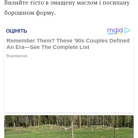
Вилийте тісто в змащену маслом і посипану
борошном форму.