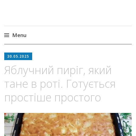
Menu
Skip
to
30.05.2025
content
Яблучний пиріг, який
тане в роті. Готується
простіше простого